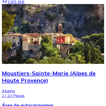
3.9
/5
(
94
)
Moustiers-Sainte-Marie (Alpes de
Haute Provence)
Abierta
2
/
23
Plazas
Área de autocaravanas