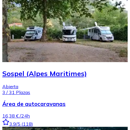
Sospel (Alpes Maritimes)
Abierta
3
/
31
Plazas
Área de autocaravanas
16,38 €
/24h
3.9
/5
(
118
)