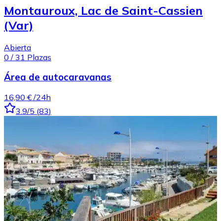
Montauroux, Lac de Saint-Cassien
(Var)
Abierta
0
/
31
Plazas
Área de autocaravanas
16,90 €
/24h
3.9
/5
(
83
)