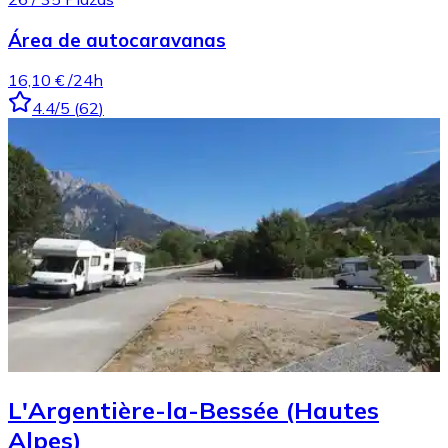
Área de autocaravanas
16,10 €
/24h
4.4
/5
(
62
)
L'Argentière-la-Bessée (Hautes
Alpes)