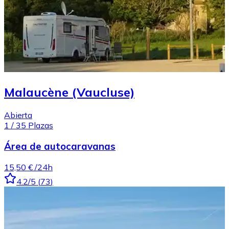
Malaucène (Vaucluse)
Abierta
1
/
35
Plazas
Área de autocaravanas
15,50 €
/24h
4.2
/5
(
73
)