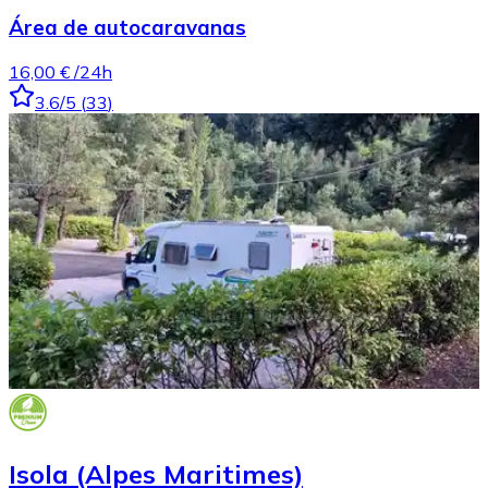
Área de autocaravanas
16,00 €
/24h
3.6
/5
(
33
)
Isola (Alpes Maritimes)