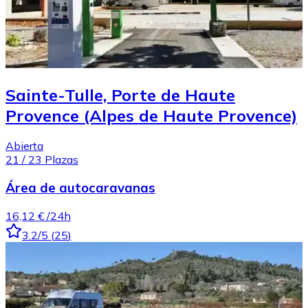
Sainte-Tulle, Porte de Haute
Provence (Alpes de Haute Provence)
Abierta
21
/
23
Plazas
Área de autocaravanas
16,12 €
/24h
3.2
/5
(
25
)