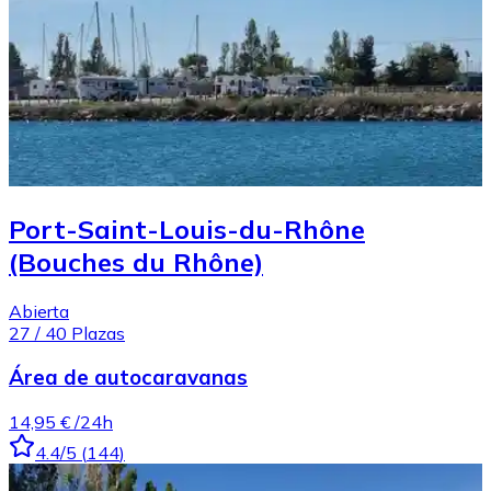
Port-Saint-Louis-du-Rhône
(Bouches du Rhône)
Abierta
27
/
40
Plazas
Área de autocaravanas
14,95 €
/24h
4.4
/5
(
144
)