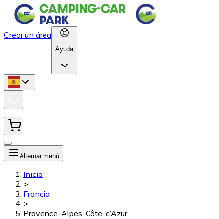
Crear un área
Ayuda
Alternar menú
Inicio
>
Francia
>
Provence-Alpes-Côte-d’Azur