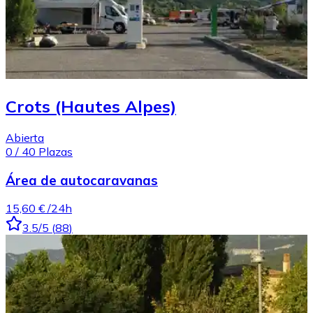
Crots (Hautes Alpes)
Abierta
0
/
40
Plazas
Área de autocaravanas
15,60 €
/24h
3.5
/5
(
88
)