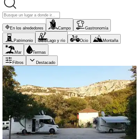
En los alrededores
Campo
Gastronomía
Patrimonio
Lago y río
Ocio
Montaña
Mar
Termas
Filtros
Destacado