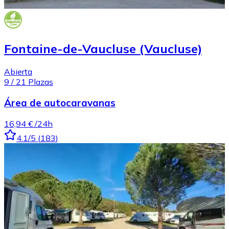
Fontaine-de-Vaucluse (Vaucluse)
Abierta
9
/
21
Plazas
Área de autocaravanas
16,94 €
/24h
4.1
/5
(
183
)