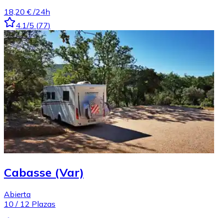
18,20 €
/24h
4.1
/5
(
77
)
Cabasse (Var)
Abierta
10
/
12
Plazas