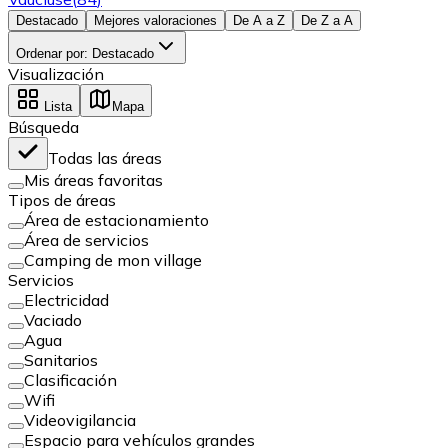
Destacado
Mejores valoraciones
De A a Z
De Z a A
Ordenar por
:
Destacado
Visualización
Lista
Mapa
Búsqueda
Todas las áreas
Mis áreas favoritas
Tipos de áreas
Área de estacionamiento
Área de servicios
Camping de mon village
Servicios
Electricidad
Vaciado
Agua
Sanitarios
Clasificación
Wifi
Videovigilancia
Espacio para vehículos grandes