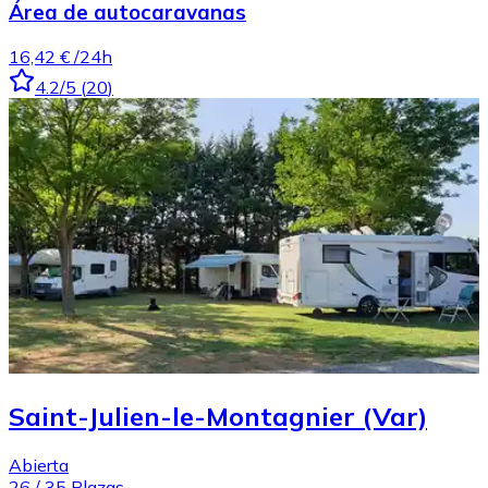
Área de autocaravanas
16,42 €
/24h
4.2
/5
(
20
)
Saint-Julien-le-Montagnier (Var)
Abierta
26
/
35
Plazas