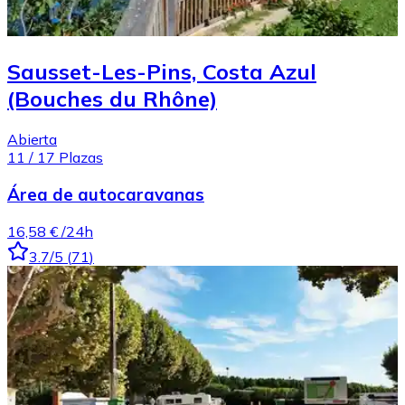
Sausset-Les-Pins, Costa Azul
(Bouches du Rhône)
Abierta
11
/
17
Plazas
Área de autocaravanas
16,58 €
/24h
3.7
/5
(
71
)