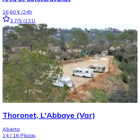
16,60 €
/24h
3.7
/5
(
131
)
Thoronet, L'Abbaye (Var)
Abierta
14
/
16
Plazas