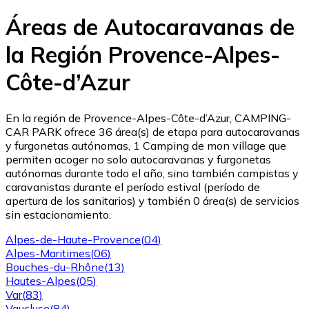
Áreas de Autocaravanas de
la Región Provence-Alpes-
Côte-d’Azur
En la región de Provence-Alpes-Côte-d’Azur, CAMPING-
CAR PARK ofrece 36 área(s) de etapa para autocaravanas
y furgonetas autónomas, 1 Camping de mon village que
permiten acoger no solo autocaravanas y furgonetas
autónomas durante todo el año, sino también campistas y
caravanistas durante el período estival (período de
apertura de los sanitarios) y también 0 área(s) de servicios
sin estacionamiento.
Alpes-de-Haute-Provence
(
04
)
Alpes-Maritimes
(
06
)
Bouches-du-Rhône
(
13
)
Hautes-Alpes
(
05
)
Var
(
83
)
Vaucluse
(
84
)