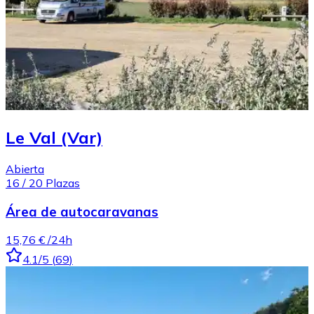
Le Val (Var)
Abierta
16
/
20
Plazas
Área de autocaravanas
15,76 €
/24h
4.1
/5
(
69
)