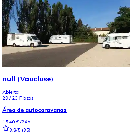
null (Vaucluse)
Abierta
20
/
23
Plazas
Área de autocaravanas
15,40 €
/24h
3.8
/5
(
35
)