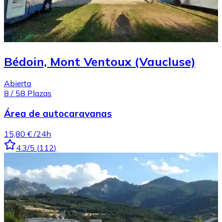
Bédoin, Mont Ventoux (Vaucluse)
Abierta
8
/
58
Plazas
Área de autocaravanas
15,80 €
/24h
4.3
/5
(
112
)