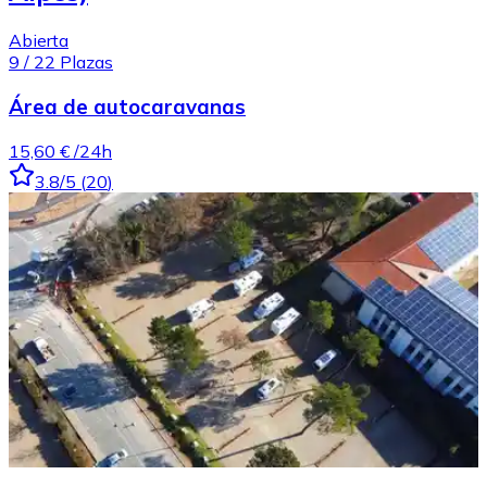
Abierta
9
/
22
Plazas
Área de autocaravanas
15,60 €
/24h
3.8
/5
(
20
)