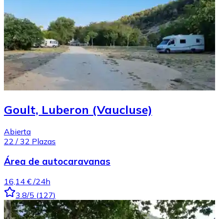
Goult, Luberon (Vaucluse)
Abierta
22
/
32
Plazas
Área de autocaravanas
16,14 €
/24h
3.8
/5
(
127
)