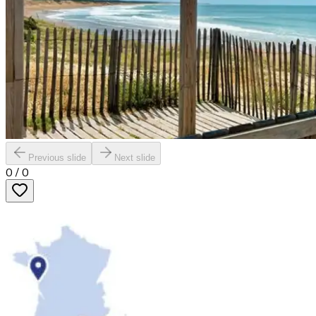
Previous slide
Next slide
0
/
0