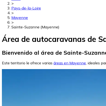
>
Pays-de-la-Loire
>
Mayenne
>
Sainte-Suzanne (Mayenne)
Área de autocaravanas de S
Bienvenido al área de Sainte-Suzann
Este territorio le ofrece varias
áreas en Mayenne
, ideales pa