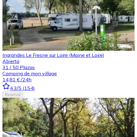
Ingrandes Le Fresne sur Loire (Maine et Loire)
Abierta
31
/
50
Plazas
Camping de mon village
14,81 €
/24h
4.3
/5
(
154
)
Reservar