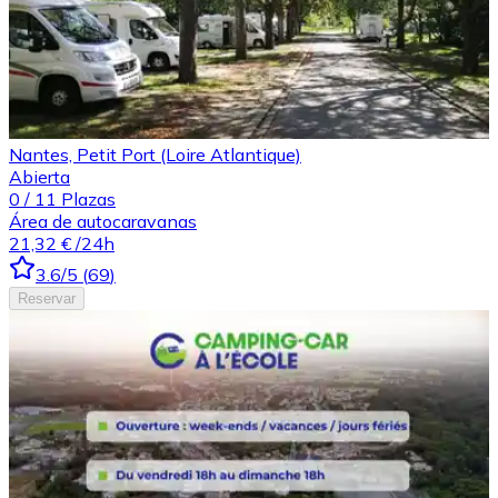
Nantes, Petit Port (Loire Atlantique)
Abierta
0
/
11
Plazas
Área de autocaravanas
21,32 €
/24h
3.6
/5
(
69
)
Reservar