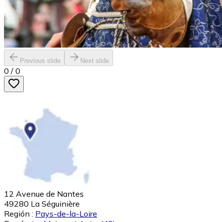
Previous slide
Next slide
0
/
0
12 Avenue de Nantes
49280
La Séguinière
Región :
Pays-de-la-Loire