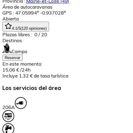
Província :
Maine-et-Loire
(49)
Área de autocaravanas
GPS : 47.05994° -0.937028°
Abierta
4.1
/5
(
120
opiniones
)
Plazas libres :
0
/ 20
Destinos
Campo
Reservar
En este momento:
15,06 €
/24h
Incluye 1,32 € de tasa turística
Los servicios del área
20
6A