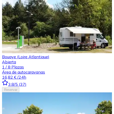
Bouaye (Loire Atlantique)
Abierta
1
/
8
Plazas
Área de autocaravanas
16,82 €
/24h
3.8
/5
(
37
)
Reservar