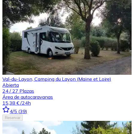
Val-du-Layon, Camping du Layon (Maine et Loire)
Abierta
24
/
27
Plazas
Área de autocaravanas
15,38 €
/24h
4
/5
(
39
)
Reservar