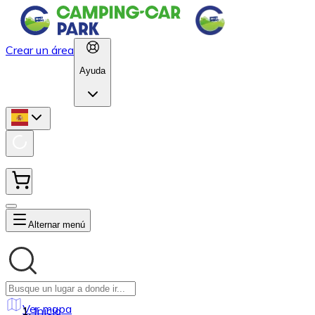
Crear un área
Ayuda
Alternar menú
Ver mapa
Inicio