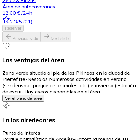
26
/
28
Plazas
Área de autocaravanas
12,00 €
/24h
2.3
/5
(
21
)
Reservar
Previous slide
Next slide
Las ventajas del área
Zona verde situada al pie de los Pirineos en la ciudad de
Pierrefitte-Nestalas Numerosas actividades en verano
(senderismo, parque de animales, etc.) e invierno (estación
de esquí) Hay aseos disponibles en el área
Ver el plano del área
En los alrededores
Punto de interés
Parque animalístico de Argelès-Gazost (a menos de 10