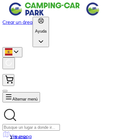
Crear un área
Ayuda
Alternar menú
Ver mapa
Inicio