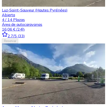
Luz-Saint-Sauveur (Hautes Pyrénées)
Abierta
4
/
14
Plazas
Área de autocaravanas
16,06 €
/24h
2.7
/5
(
33
)
Reservar