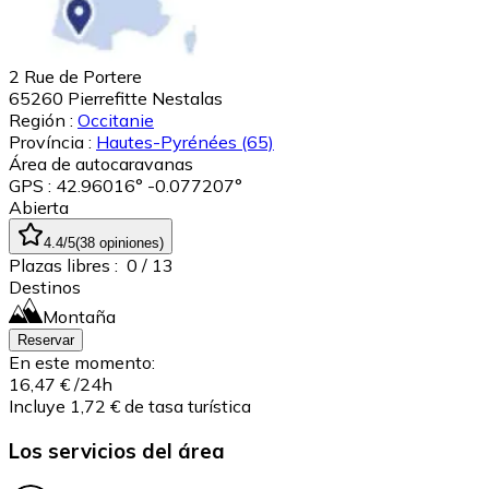
2 Rue de Portere
65260
Pierrefitte Nestalas
Región :
Occitanie
Província :
Hautes-Pyrénées
(65)
Área de autocaravanas
GPS : 42.96016° -0.077207°
Abierta
4.4
/5
(
38
opiniones
)
Plazas libres :
0
/ 13
Destinos
Montaña
Reservar
En este momento:
16,47 €
/24h
Incluye 1,72 € de tasa turística
Los servicios del área