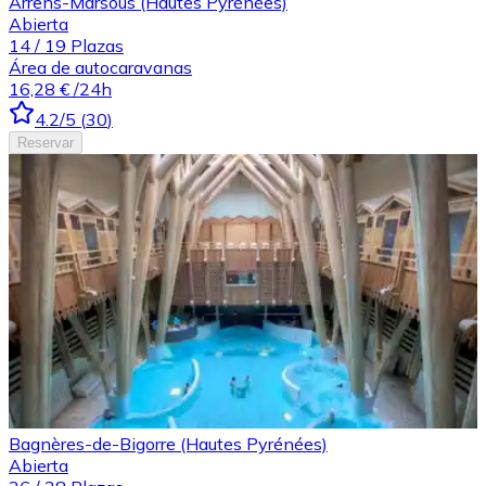
Arrens-Marsous (Hautes Pyrénées)
Abierta
14
/
19
Plazas
Área de autocaravanas
16,28 €
/24h
4.2
/5
(
30
)
Reservar
Bagnères-de-Bigorre (Hautes Pyrénées)
Abierta