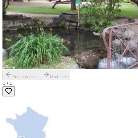
Previous slide
Next slide
0
/
0