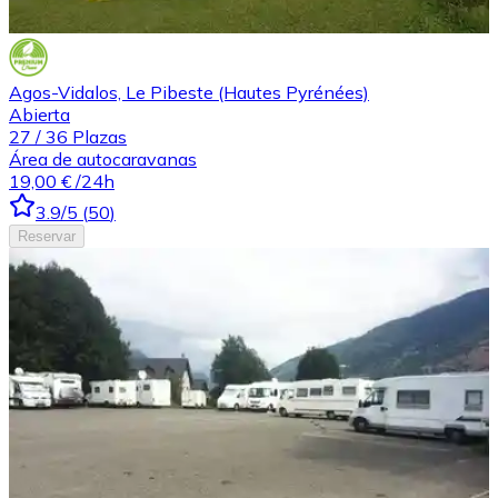
Agos-Vidalos, Le Pibeste (Hautes Pyrénées)
Abierta
27
/
36
Plazas
Área de autocaravanas
19,00 €
/24h
3.9
/5
(
50
)
Reservar