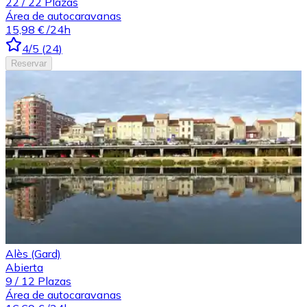
22
/
22
Plazas
Área de autocaravanas
15,98 €
/24h
4
/5
(
24
)
Reservar
Alès (Gard)
Abierta
9
/
12
Plazas
Área de autocaravanas