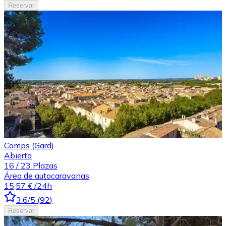
Reservar
Comps (Gard)
Abierta
16
/
23
Plazas
Área de autocaravanas
15,57 €
/24h
3.6
/5
(
92
)
Reservar