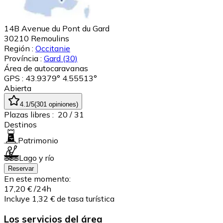
14B Avenue du Pont du Gard
30210
Remoulins
Región :
Occitanie
Província :
Gard
(30)
Área de autocaravanas
GPS : 43.9379° 4.55513°
Abierta
4.1
/5
(
301
opiniones
)
Plazas libres :
20
/ 31
Destinos
Patrimonio
Lago y río
Reservar
En este momento:
17,20 €
/24h
Incluye 1,32 € de tasa turística
Los servicios del área