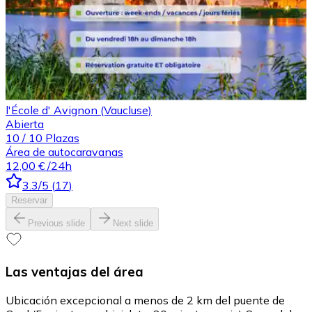
l'École d' Avignon (Vaucluse)
Abierta
10
/
10
Plazas
Área de autocaravanas
12,00 €
/24h
3.3
/5
(
17
)
Reservar
Previous slide
Next slide
Las ventajas del área
Ubicación excepcional a menos de 2 km del puente de