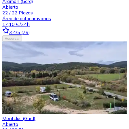
Aramon (Gard)
Abierta
22
/
22
Plazas
Área de autocaravanas
17,10 €
/24h
3.4
/5
(
79
)
Reservar
Montclus (Gard)
Abierta