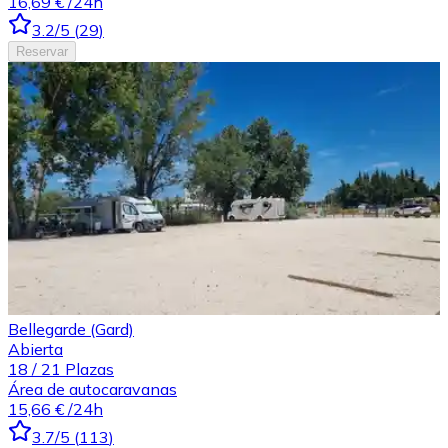
16,69 €
/24h
3.2
/5
(
29
)
Reservar
Bellegarde (Gard)
Abierta
18
/
21
Plazas
Área de autocaravanas
15,66 €
/24h
3.7
/5
(
113
)