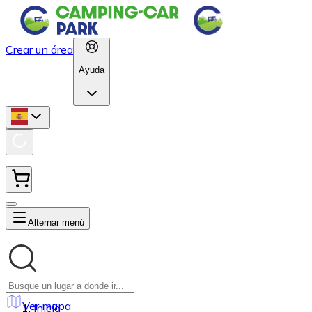
Crear un área
Ayuda
Alternar menú
Ver mapa
Inicio