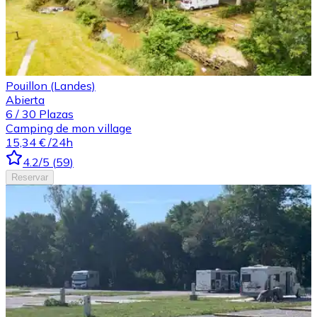
Pouillon (Landes)
Abierta
6
/
30
Plazas
Camping de mon village
15,34 €
/24h
4.2
/5
(
59
)
Reservar