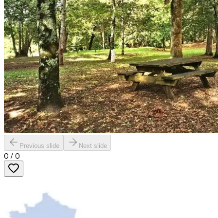
Previous slide
Next slide
0
/
0