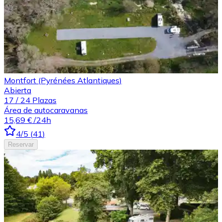
Montfort (Pyrénées Atlantiques)
Abierta
17
/
24
Plazas
Área de autocaravanas
15,69 €
/24h
4
/5
(
41
)
Reservar