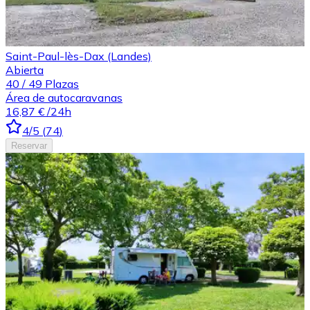
Saint-Paul-lès-Dax (Landes)
Abierta
40
/
49
Plazas
Área de autocaravanas
16,87 €
/24h
4
/5
(
74
)
Reservar