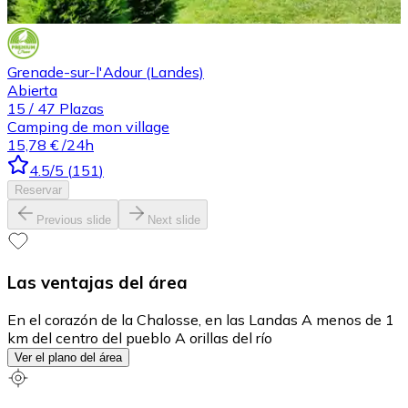
Grenade-sur-l'Adour (Landes)
Abierta
15
/
47
Plazas
Camping de mon village
15,78 €
/24h
4.5
/5
(
151
)
Reservar
Previous slide
Next slide
Las ventajas del área
En el corazón de la Chalosse, en las Landas A menos de 1
km del centro del pueblo A orillas del río
Ver el plano del área