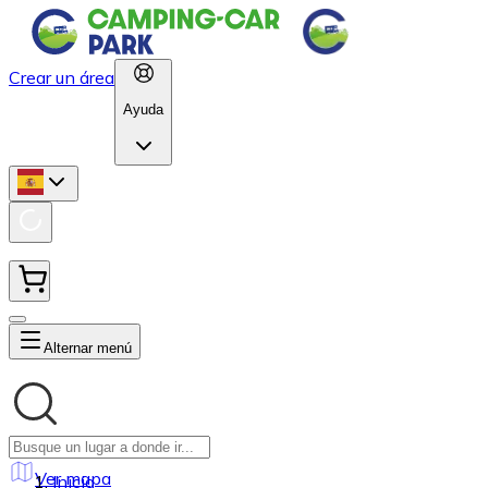
Crear un área
Ayuda
Alternar menú
Ver mapa
Inicio