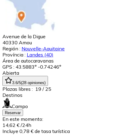
Avenue de la Digue
40330
Amou
Región :
Nouvelle-Aquitaine
Província :
Landes
(40)
Área de autocaravanas
GPS : 43.5883° -0.74246°
Abierta
3.6
/5
(
28
opiniones
)
Plazas libres :
19
/ 25
Destinos
Campo
Reservar
En este momento:
14,62 €
/24h
Incluye 0,78 € de tasa turística