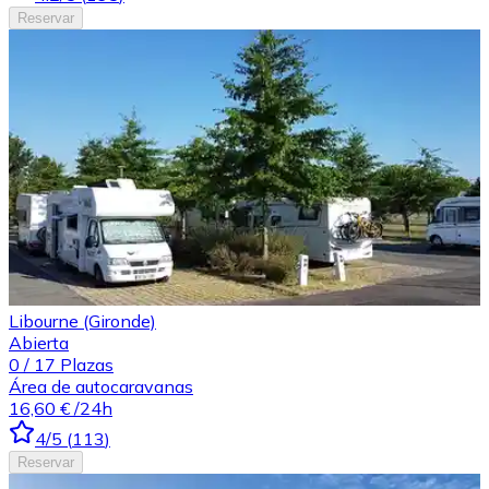
Reservar
Libourne (Gironde)
Abierta
0
/
17
Plazas
Área de autocaravanas
16,60 €
/24h
4
/5
(
113
)
Reservar