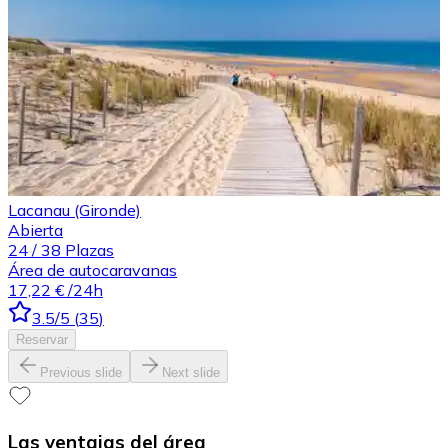
Lacanau (Gironde)
Abierta
24
/
38
Plazas
Área de autocaravanas
17,22 €
/24h
3.5
/5
(
35
)
Reservar
Previous slide
Next slide
Las ventajas del área