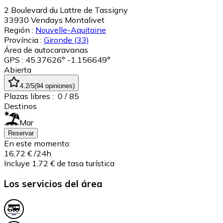
2 Boulevard du Lattre de Tassigny
33930
Vendays Montalivet
Región :
Nouvelle-Aquitaine
Província :
Gironde
(33)
Área de autocaravanas
GPS : 45.37626° -1.156649°
Abierta
4.2
/5
(
94
opiniones
)
Plazas libres :
0
/ 85
Destinos
Mar
Reservar
En este momento:
16,72 €
/24h
Incluye 1,72 € de tasa turística
Los servicios del área