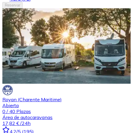
Reservar
Royan (Charente Maritime)
Abierta
0
/
40
Plazas
Área de autocaravanas
17,82 €
/24h
4.2
/5
(
195
)