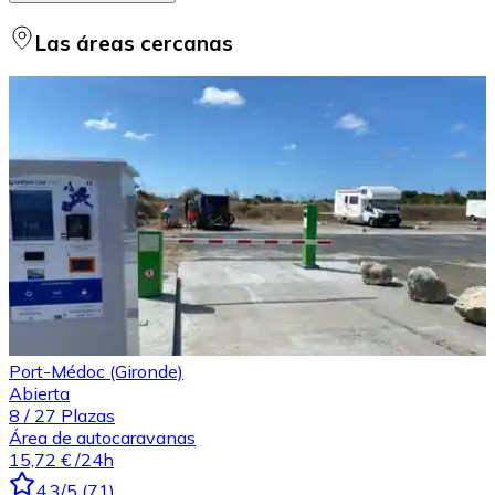
Las áreas cercanas
Port-Médoc (Gironde)
Abierta
8
/
27
Plazas
Área de autocaravanas
15,72 €
/24h
4.3
/5
(
71
)