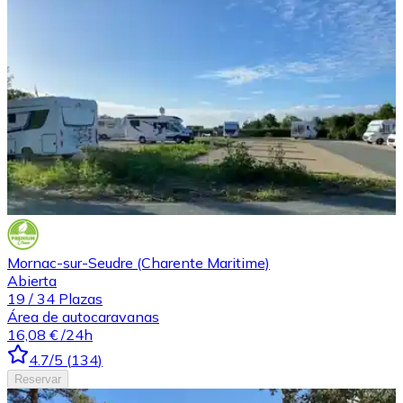
Mornac-sur-Seudre (Charente Maritime)
Abierta
19
/
34
Plazas
Área de autocaravanas
16,08 €
/24h
4.7
/5
(
134
)
Reservar