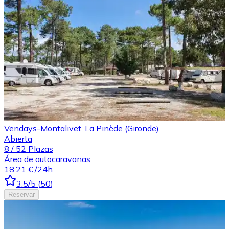
Vendays-Montalivet, La Pinède (Gironde)
Abierta
8
/
52
Plazas
Área de autocaravanas
18,21 €
/24h
3.5
/5
(
50
)
Reservar