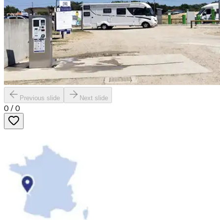
Previous slide
Next slide
0
/
0