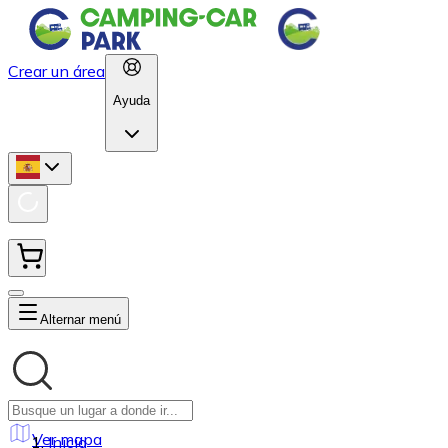
Crear un área
Ayuda
Alternar menú
Ver mapa
Inicio