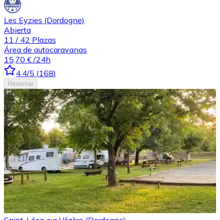
Les Eyzies (Dordogne)
Abierta
11
/
42
Plazas
Área de autocaravanas
15,70 €
/24h
4.4
/5
(
168
)
Reservar
Saint-Léon sur Vézère (Dordogne)