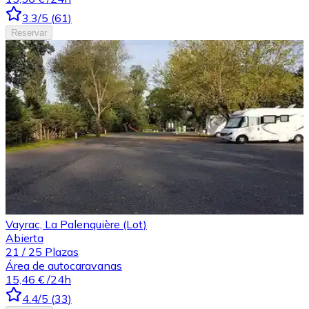
3.3
/5
(
61
)
Reservar
Vayrac, La Palenquière (Lot)
Abierta
21
/
25
Plazas
Área de autocaravanas
15,46 €
/24h
4.4
/5
(
33
)