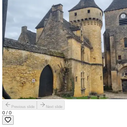
Previous slide
Next slide
0
/
0