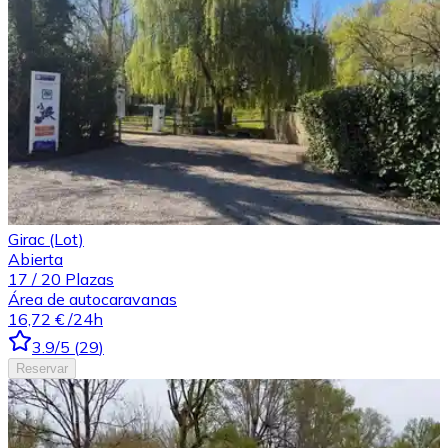
Girac (Lot)
Abierta
17
/
20
Plazas
Área de autocaravanas
16,72 €
/24h
3.9
/5
(
29
)
Reservar