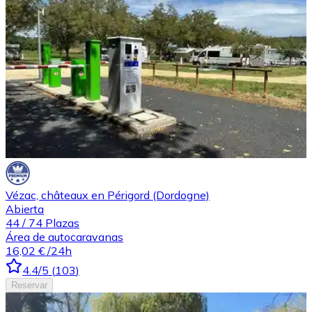
Vézac, châteaux en Périgord (Dordogne)
Abierta
44
/
74
Plazas
Área de autocaravanas
16,02 €
/24h
4.4
/5
(
103
)
Reservar