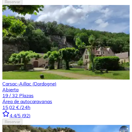
Reservar
Carsac-Aillac (Dordogne)
Abierta
19
/
32
Plazas
Área de autocaravanas
15,02 €
/24h
4.4
/5
(
92
)
Reservar