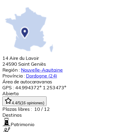
14 Aire du Lavoir
24590
Saint Geniès
Región :
Nouvelle-Aquitaine
Província :
Dordogne
(24)
Área de autocaravanas
GPS : 44.994372° 1.253473°
Abierta
4.4
/5
(
16
opiniones
)
Plazas libres :
10
/ 12
Destinos
Patrimonio