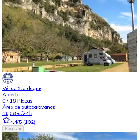
Vézac (Dordogne)
Abierta
0
/
18
Plazas
Área de autocaravanas
16,08 €
/24h
4.4
/5
(
102
)
Reservar