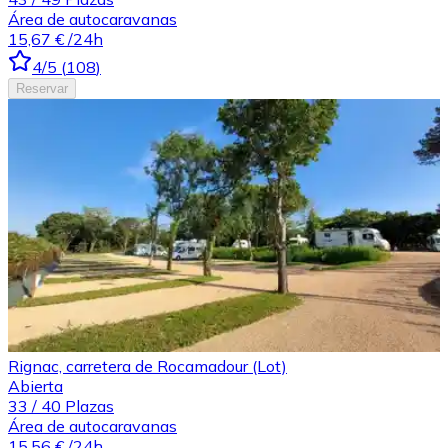
Área de autocaravanas
15,67 €
/24h
4
/5
(
108
)
Reservar
Rignac, carretera de Rocamadour (Lot)
Abierta
33
/
40
Plazas
Área de autocaravanas
15,56 €
/24h