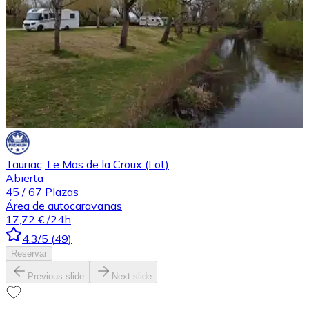
Tauriac, Le Mas de la Croux (Lot)
Abierta
45
/
67
Plazas
Área de autocaravanas
17,72 €
/24h
4.3
/5
(
49
)
Reservar
Previous slide
Next slide