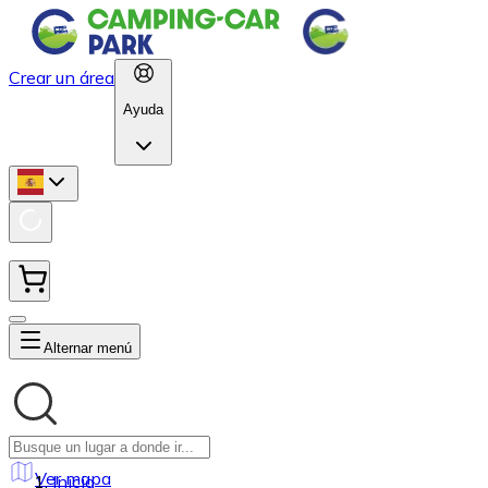
Crear un área
Ayuda
Alternar menú
Ver mapa
Inicio