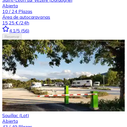
Abierta
10
/
24
Plazas
Área de autocaravanas
15,25 €
/24h
4.1
/5
(
56
)
Reservar
Souillac (Lot)
Abierta
43
/
49
Plazas