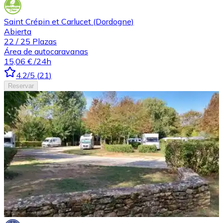
Saint Crépin et Carlucet (Dordogne)
Abierta
22
/
25
Plazas
Área de autocaravanas
15,06 €
/24h
4.2
/5
(
21
)
Reservar