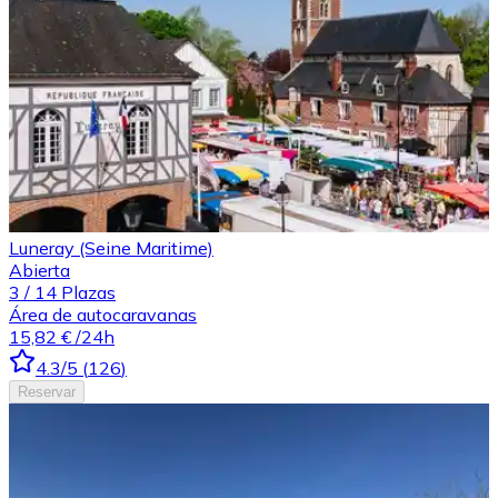
Luneray (Seine Maritime)
Abierta
3
/
14
Plazas
Área de autocaravanas
15,82 €
/24h
4.3
/5
(
126
)
Reservar