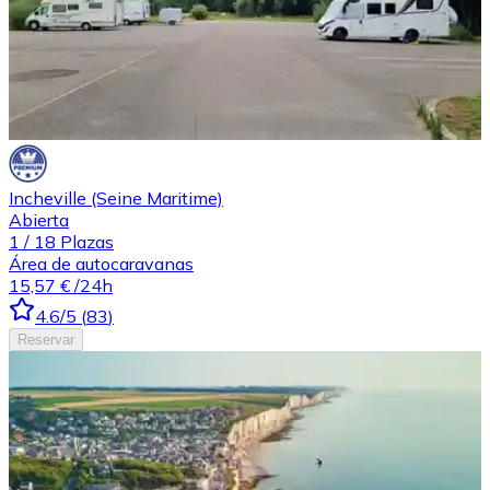
Incheville (Seine Maritime)
Abierta
1
/
18
Plazas
Área de autocaravanas
15,57 €
/24h
4.6
/5
(
83
)
Reservar