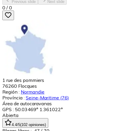
Previous slide
Next slide
0
/
0
1 rue des pommiers
76260
Flocques
Región :
Normandie
Província :
Seine-Maritime
(76)
Área de autocaravanas
GPS : 50.03469° 1.361022°
Abierta
4.4
/5
(
102
opiniones
)
Plazas libres :
47
/ 70