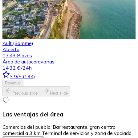
Ault (Somme)
Abierta
0
/
43
Plazas
Área de autocaravanas
14,32 €
/24h
3.9
/5
(
134
)
Reservar
Previous slide
Next slide
Las ventajas del área
Comercios del pueblo: Bar restaurante, gran centro
comercial a 3 km Terminal de servicios y zona de vaciado