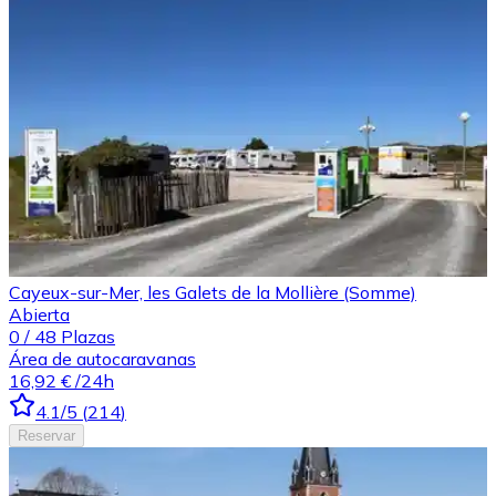
Cayeux-sur-Mer, les Galets de la Mollière (Somme)
Abierta
0
/
48
Plazas
Área de autocaravanas
16,92 €
/24h
4.1
/5
(
214
)
Reservar