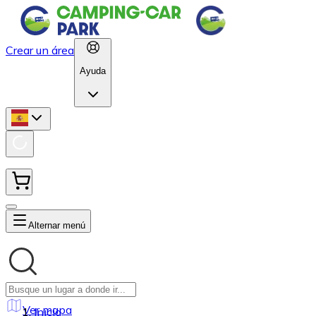
Crear un área
Ayuda
Alternar menú
Ver mapa
Inicio