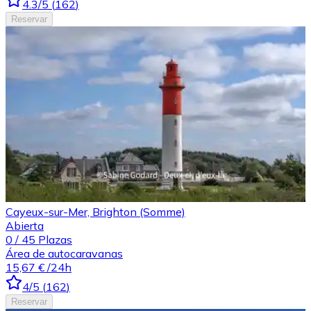
4.3
/5
(
162
)
Reservar
Cayeux-sur-Mer, Brighton (Somme)
Abierta
0
/
45
Plazas
Área de autocaravanas
15,67 €
/24h
4
/5
(
162
)
Reservar