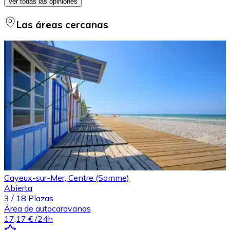
Ver todas las opiniones
Las áreas cercanas
Cayeux-sur-Mer, Centre (Somme)
Abierta
3
/
18
Plazas
Área de autocaravanas
17,17 €
/24h