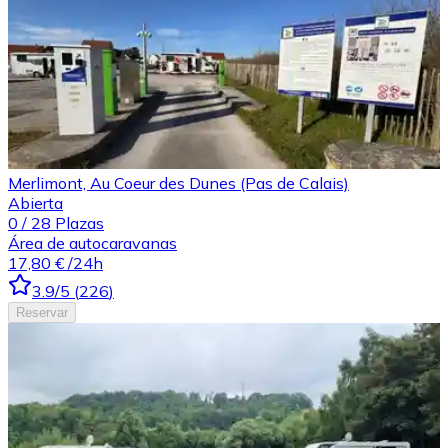
Merlimont, Au Coeur des Dunes (Pas de Calais)
Abierta
0
/
28
Plazas
Área de autocaravanas
17,80 €
/24h
3.9
/5
(
226
)
Reservar