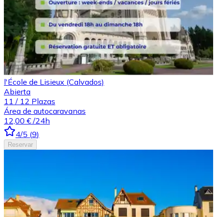
l'École de Lisieux (Calvados)
Abierta
11
/
12
Plazas
Área de autocaravanas
12,00 €
/24h
4
/5
(
9
)
Reservar