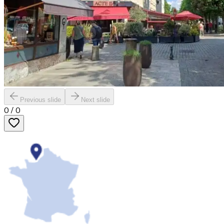
Previous slide
Next slide
0
/
0