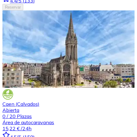
4.4
/5
(
133
)
Reservar
Caen (Calvados)
Abierta
0
/
20
Plazas
Área de autocaravanas
15,22 €
/24h