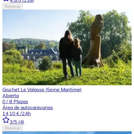
4.5
/5
(
159
)
Reservar
Gruchet Le Valasse (Seine Maritime)
Abierta
0
/
8
Plazas
Área de autocaravanas
14,10 €
/24h
3
/5
(
4
)
Reservar