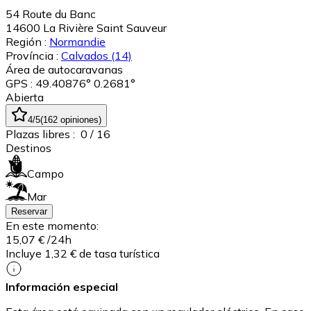
54 Route du Banc
14600
La Rivière Saint Sauveur
Región :
Normandie
Província :
Calvados
(14)
Área de autocaravanas
GPS : 49.40876° 0.2681°
Abierta
4
/5
(
162
opiniones
)
Plazas libres :
0
/ 16
Destinos
Campo
Mar
Reservar
En este momento:
15,07 €
/24h
Incluye 1,32 € de tasa turística
Información especial