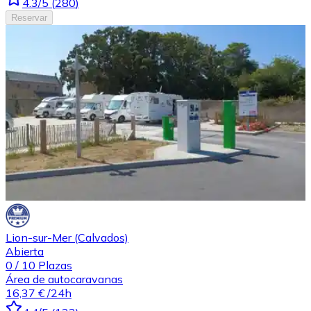
4.3
/5
(
280
)
Reservar
Lion-sur-Mer (Calvados)
Abierta
0
/
10
Plazas
Área de autocaravanas
16,37 €
/24h