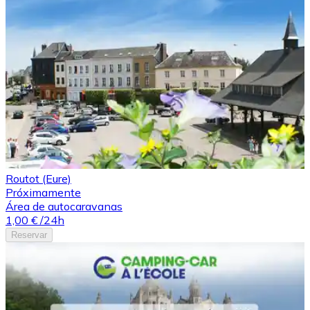
Routot (Eure)
Próximamente
Área de autocaravanas
1,00 €
/24h
Reservar