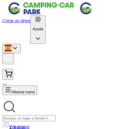
Crear un área
Ayuda
Alternar menú
Ver mapa
Inicio