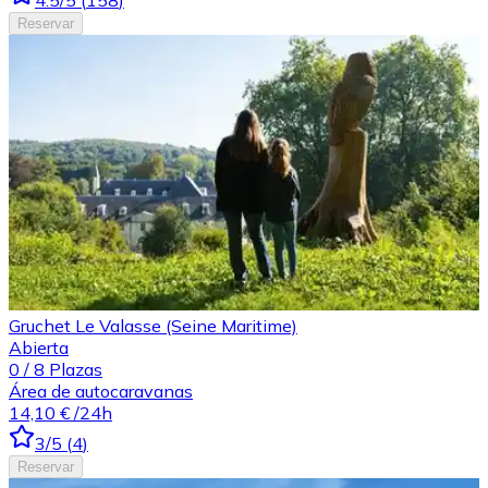
4.5
/5
(
158
)
Reservar
Gruchet Le Valasse (Seine Maritime)
Abierta
0
/
8
Plazas
Área de autocaravanas
14,10 €
/24h
3
/5
(
4
)
Reservar