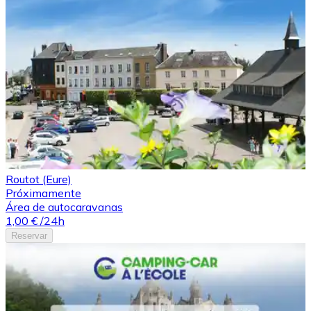
Routot (Eure)
Próximamente
Área de autocaravanas
1,00 €
/24h
Reservar