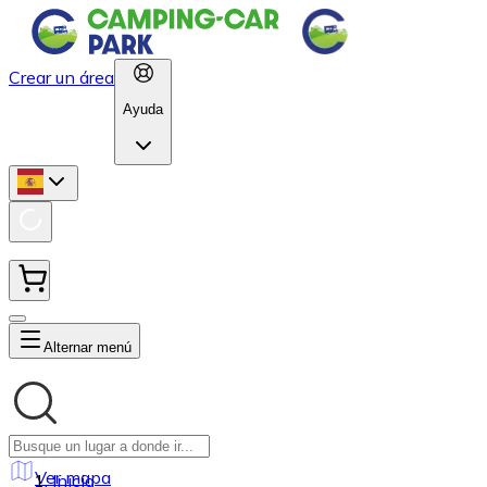
Crear un área
Ayuda
Alternar menú
Ver mapa
Inicio