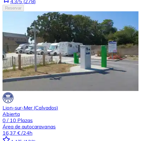
4.3
/5
(
278
)
Reservar
Lion-sur-Mer (Calvados)
Abierta
0
/
10
Plazas
Área de autocaravanas
16,37 €
/24h