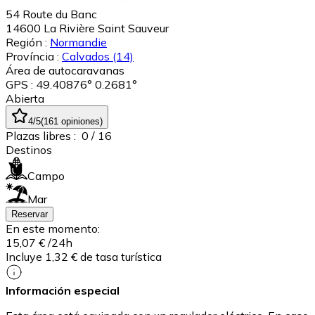
54 Route du Banc
14600
La Rivière Saint Sauveur
Región :
Normandie
Província :
Calvados
(14)
Área de autocaravanas
GPS : 49.40876° 0.2681°
Abierta
4
/5
(
161
opiniones
)
Plazas libres :
0
/ 16
Destinos
Campo
Mar
Reservar
En este momento:
15,07 €
/24h
Incluye 1,32 € de tasa turística
Información especial