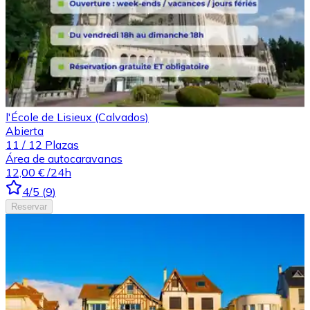
l'École de Lisieux (Calvados)
Abierta
11
/
12
Plazas
Área de autocaravanas
12,00 €
/24h
4
/5
(
9
)
Reservar