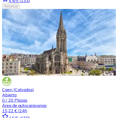
4.4
/5
(
133
)
Reservar
Caen (Calvados)
Abierta
0
/
20
Plazas
Área de autocaravanas
15,22 €
/24h