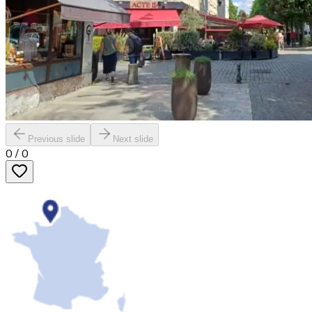
Previous slide
Next slide
0
/
0