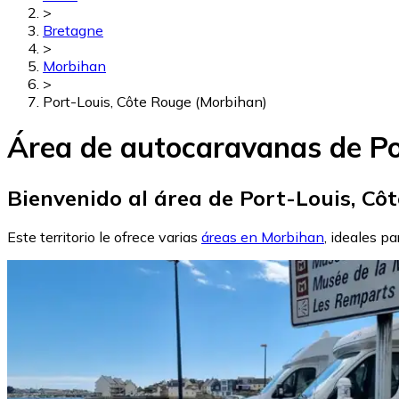
>
Bretagne
>
Morbihan
>
Port-Louis, Côte Rouge (Morbihan)
Área de autocaravanas de Po
Bienvenido al área de Port-Louis, Cô
Este territorio le ofrece varias
áreas en Morbihan
, ideales p