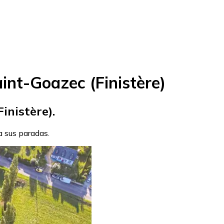
int-Goazec (Finistère)
inistère).
ra sus paradas.