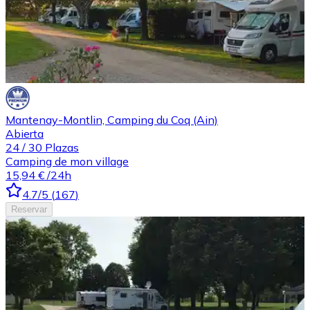
Mantenay-Montlin, Camping du Coq (Ain)
Abierta
24
/
30
Plazas
Camping de mon village
15,94 €
/24h
4.7
/5
(
167
)
Reservar