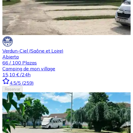
Verdun-Ciel (Saône et Loire)
Abierta
66
/
100
Plazas
Camping de mon village
15,10 €
/24h
4.5
/5
(
259
)
Reservar