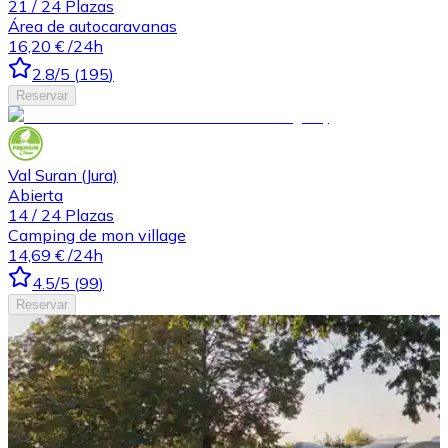
21
/
24
Plazas
Área de autocaravanas
16,20 €
/24h
2.8
/5
(
195
)
Reservar
Val Suran (Jura)
Abierta
14
/
24
Plazas
Camping de mon village
14,69 €
/24h
4.5
/5
(
99
)
Reservar