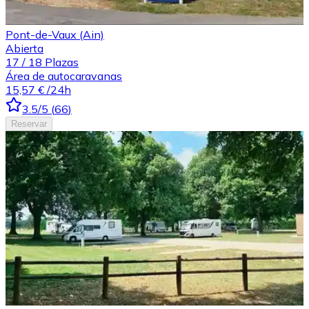
Pont-de-Vaux (Ain)
Abierta
17
/
18
Plazas
Área de autocaravanas
15,57 €
/24h
3.5
/5
(
66
)
Reservar