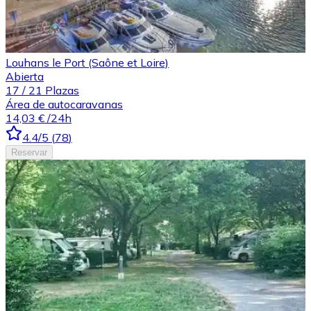
Louhans le Port (Saône et Loire)
Abierta
17
/
21
Plazas
Área de autocaravanas
14,03 €
/24h
4.4
/5
(
78
)
Reservar