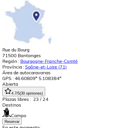
Rue du Bourg
71500
Bantanges
Región :
Bourgogne-Franche-Comté
Província :
Saône-et-Loire
(71)
Área de autocaravanas
GPS : 46.60809° 5.108384°
Abierta
4.7
/5
(
30
opiniones
)
Plazas libres :
23
/ 24
Destinos
Campo
Reservar
En este momento: