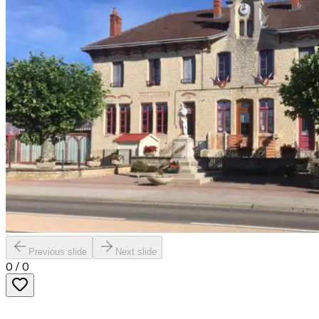
Previous slide
Next slide
0
/
0