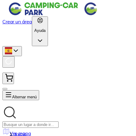
Crear un área
Ayuda
Alternar menú
Ver mapa
Inicio