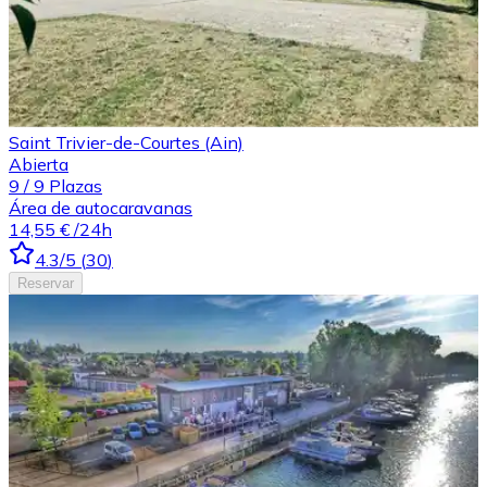
Saint Trivier-de-Courtes (Ain)
Abierta
9
/
9
Plazas
Área de autocaravanas
14,55 €
/24h
4.3
/5
(
30
)
Reservar