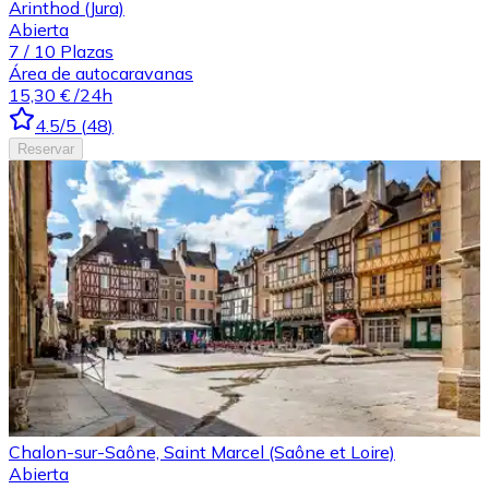
Arinthod (Jura)
Abierta
7
/
10
Plazas
Área de autocaravanas
15,30 €
/24h
4.5
/5
(
48
)
Reservar
Chalon-sur-Saône, Saint Marcel (Saône et Loire)
Abierta