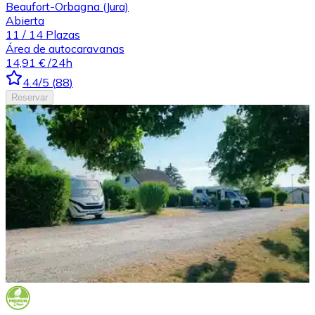
Beaufort-Orbagna (Jura)
Abierta
11
/
14
Plazas
Área de autocaravanas
14,91 €
/24h
4.4
/5
(
88
)
Reservar