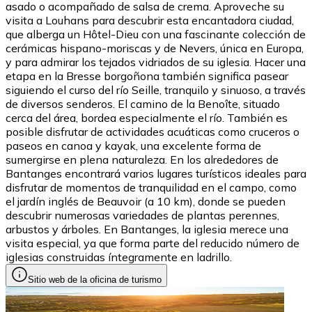
asado o acompañado de salsa de crema. Aproveche su
visita a Louhans para descubrir esta encantadora ciudad,
que alberga un Hôtel-Dieu con una fascinante colección de
cerámicas hispano-moriscas y de Nevers, única en Europa,
y para admirar los tejados vidriados de su iglesia. Hacer una
etapa en la Bresse borgoñona también significa pasear
siguiendo el curso del río Seille, tranquilo y sinuoso, a través
de diversos senderos. El camino de la Benoîte, situado
cerca del área, bordea especialmente el río. También es
posible disfrutar de actividades acuáticas como cruceros o
paseos en canoa y kayak, una excelente forma de
sumergirse en plena naturaleza. En los alrededores de
Bantanges encontrará varios lugares turísticos ideales para
disfrutar de momentos de tranquilidad en el campo, como
el jardín inglés de Beauvoir (a 10 km), donde se pueden
descubrir numerosas variedades de plantas perennes,
arbustos y árboles. En Bantanges, la iglesia merece una
visita especial, ya que forma parte del reducido número de
iglesias construidas íntegramente en ladrillo.
Sitio web de la oficina de turismo