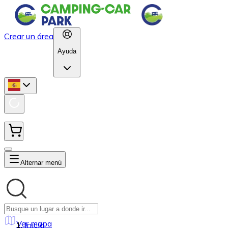
Crear un área
Ayuda
Alternar menú
Ver mapa
Inicio