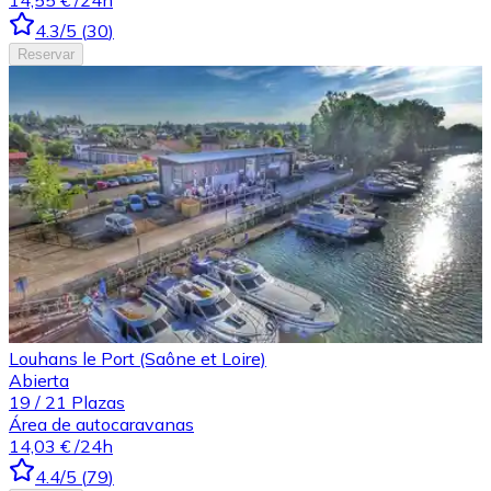
4.3
/5
(
30
)
Reservar
Louhans le Port (Saône et Loire)
Abierta
19
/
21
Plazas
Área de autocaravanas
14,03 €
/24h
4.4
/5
(
79
)