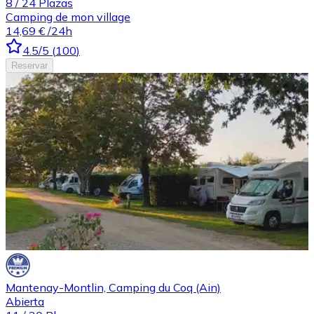
8
/
24
Plazas
Camping de mon village
14,69 €
/24h
4.5
/5
(
100
)
Reservar
Mantenay-Montlin, Camping du Coq (Ain)
Abierta