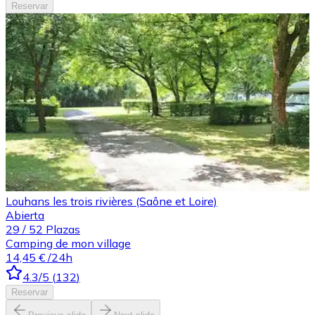
Reservar
Louhans les trois rivières (Saône et Loire)
Abierta
29
/
52
Plazas
Camping de mon village
14,45 €
/24h
4.3
/5
(
132
)
Reservar