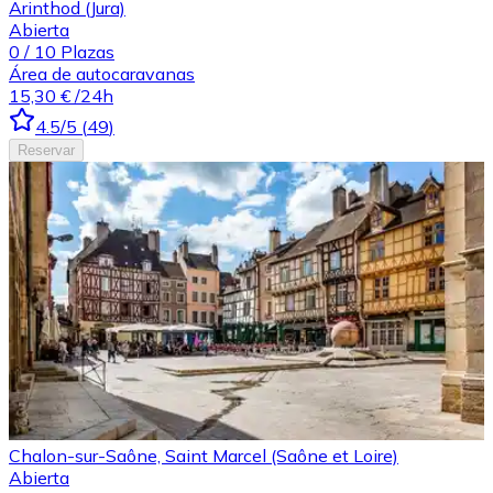
Arinthod (Jura)
Abierta
0
/
10
Plazas
Área de autocaravanas
15,30 €
/24h
4.5
/5
(
49
)
Reservar
Chalon-sur-Saône, Saint Marcel (Saône et Loire)
Abierta