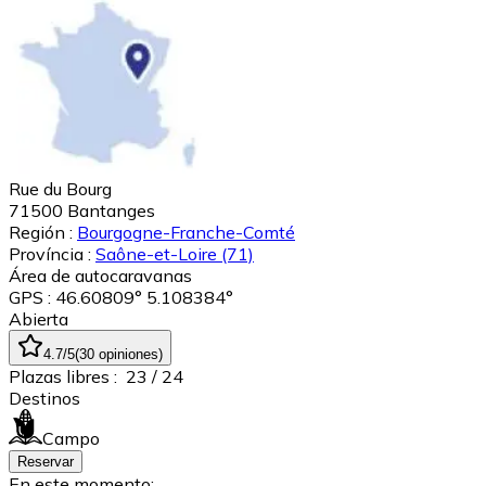
Rue du Bourg
71500
Bantanges
Región :
Bourgogne-Franche-Comté
Província :
Saône-et-Loire
(71)
Área de autocaravanas
GPS : 46.60809° 5.108384°
Abierta
4.7
/5
(
30
opiniones
)
Plazas libres :
23
/ 24
Destinos
Campo
Reservar
En este momento: