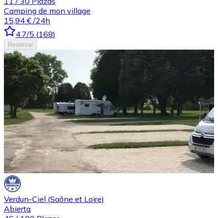
11
/
30
Plazas
Camping de mon village
15,94 €
/24h
4.7
/5
(
168
)
Reservar
Verdun-Ciel (Saône et Loire)
Abierta