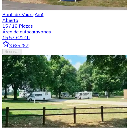
Pont-de-Vaux (Ain)
Abierta
15
/
18
Plazas
Área de autocaravanas
15,57 €
/24h
3.6
/5
(
67
)
Reservar