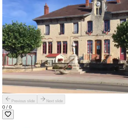
Previous slide
Next slide
0
/
0