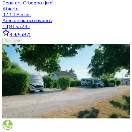
Beaufort-Orbagna (Jura)
Abierta
9
/
14
Plazas
Área de autocaravanas
14,91 €
/24h
4.4
/5
(
87
)
Reservar