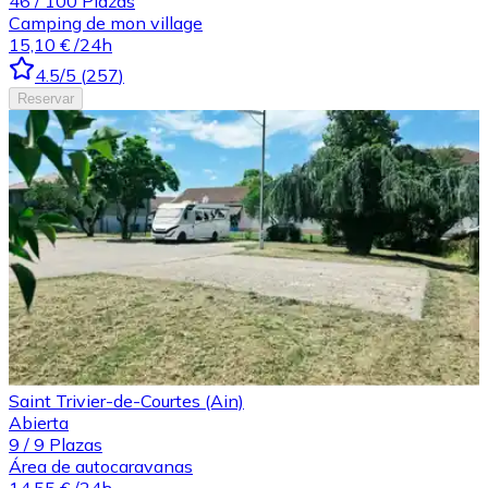
46
/
100
Plazas
Camping de mon village
15,10 €
/24h
4.5
/5
(
257
)
Reservar
Saint Trivier-de-Courtes (Ain)
Abierta
9
/
9
Plazas
Área de autocaravanas
14,55 €
/24h