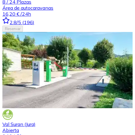
8
/
24
Plazas
Área de autocaravanas
16,20 €
/24h
2.8
/5
(
196
)
Reservar
Val Suran (Jura)
Abierta