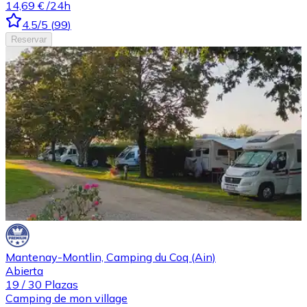
14,69 €
/24h
4.5
/5
(
99
)
Reservar
Mantenay-Montlin, Camping du Coq (Ain)
Abierta
19
/
30
Plazas
Camping de mon village