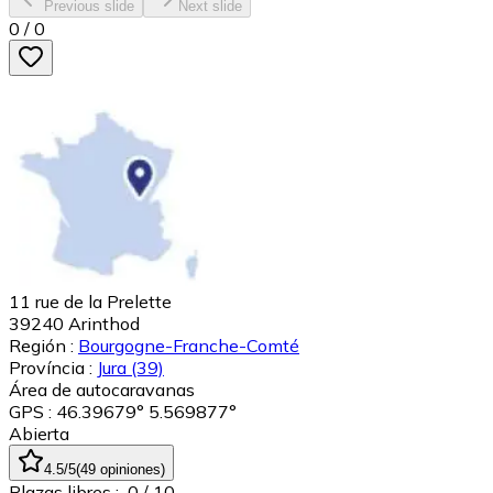
Previous slide
Next slide
0
/
0
11 rue de la Prelette
39240
Arinthod
Región :
Bourgogne-Franche-Comté
Província :
Jura
(39)
Área de autocaravanas
GPS : 46.39679° 5.569877°
Abierta
4.5
/5
(
49
opiniones
)
Plazas libres :
0
/ 10