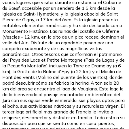
varios lugares que visitar durante su estancia: el Caborne
du Bœuf, accesible por un sendero de 1,5 km desde la
iglesia de Saint-Hymetière, y la iglesia abacial de Saint
Pierre de Gigny, a 17 km del área. Esta iglesia presenta
notables elementos románicos y ha sido declarada como
Monumento Histórico. Las ruinas del castillo de Oliferne
(Vescles - 12 km), en lo alto de un pico rocoso, dominan el
valle del Ain. Disfrute de un agradable paseo por una
campiña exuberante y de sus magníficas vistas
panorámicas. Otros tesoros que conforman el patrimonio
del Pays des Lacs et Petite Montagne (País de Lagos y de
la Pequeña Montaña) incluyen la Torre de Dramelay (a 6
km), la Grotte de la Balme d'Epy (a 22 km) y el Moulin de
Pont des Vents (Molino del puente de los vientos), donde
podrá descubrir cómo se fabrica la harina. A tan solo 20
km del área se encuentra el lago de Vouglans. Este lago le
da la bienvenida al paisaje encantador emblemático del
Jura con sus aguas verde esmeralda, sus playas aptas para
el baño, sus actividades náuticas y su naturaleza virgen. El
tercer lago artificial más grande de Francia le invita a
relajarse, desconectar y disfrutar en familia. Todo está a su
disposición para que se sienta como en casa: puertos,