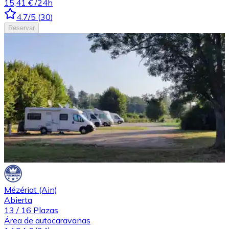
15,41 €
/24h
4.7
/5
(
30
)
Reservar
Mézériat (Ain)
Abierta
13
/
16
Plazas
Área de autocaravanas