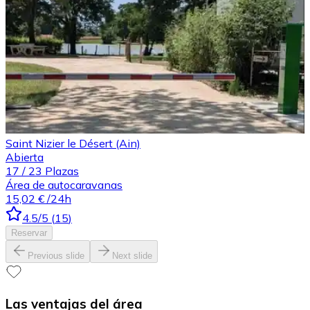
Saint Nizier le Désert (Ain)
Abierta
17
/
23
Plazas
Área de autocaravanas
15,02 €
/24h
4.5
/5
(
15
)
Reservar
Previous slide
Next slide
Las ventajas del área