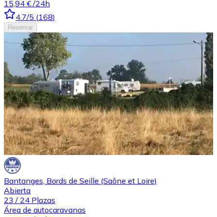
15,94 €
/24h
4.7
/5
(
168
)
Reservar
Bantanges, Bords de Seille (Saône et Loire)
Abierta
23
/
24
Plazas
Área de autocaravanas