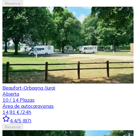
Reservar
Beaufort-Orbagna (Jura)
Abierta
10
/
14
Plazas
Área de autocaravanas
14,91 €
/24h
4.4
/5
(
87
)
Reservar