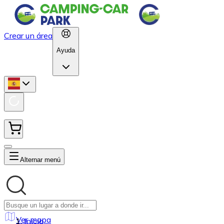
Crear un área
Ayuda
Alternar menú
Ver mapa
Inicio