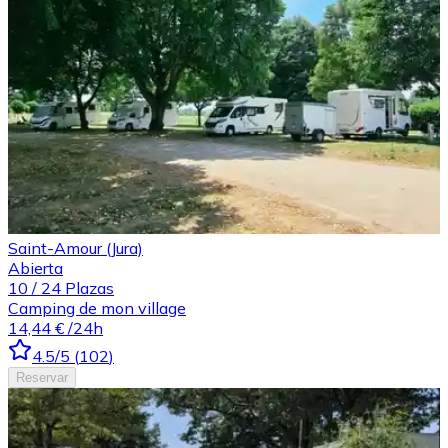
Saint-Amour (Jura)
Abierta
10
/
24
Plazas
Camping de mon village
14,44 €
/24h
4.5
/5
(
102
)
Reservar