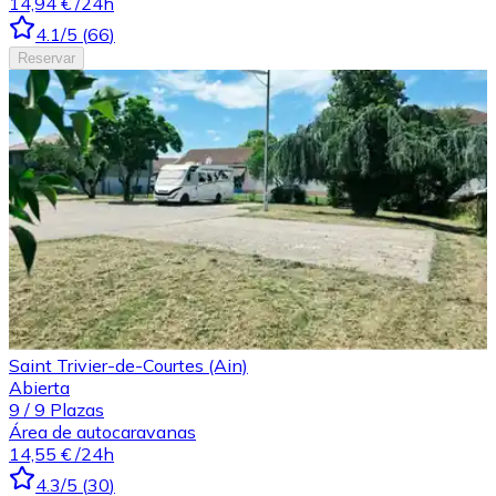
14,94 €
/24h
4.1
/5
(
66
)
Reservar
Saint Trivier-de-Courtes (Ain)
Abierta
9
/
9
Plazas
Área de autocaravanas
14,55 €
/24h
4.3
/5
(
30
)