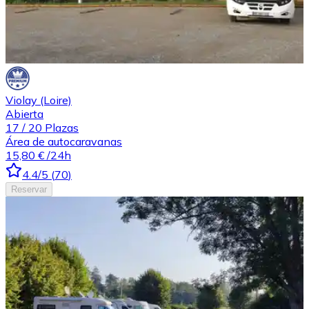
Violay (Loire)
Abierta
17
/
20
Plazas
Área de autocaravanas
15,80 €
/24h
4.4
/5
(
70
)
Reservar