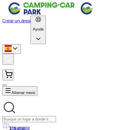
Crear un área
Ayuda
Alternar menú
Ver mapa
Inicio