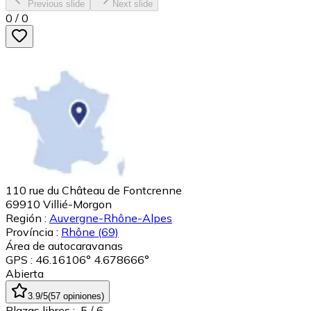
Previous slide
Next slide
0
/
0
110 rue du Château de Fontcrenne
69910
Villié-Morgon
Región :
Auvergne-Rhône-Alpes
Província :
Rhône
(69)
Área de autocaravanas
GPS : 46.16106° 4.678666°
Abierta
3.9
/5
(
57
opiniones
)
Plazas libres :
5
/ 6