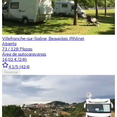
Villefranche-sur-Saône, Beaujolais (Rhône)
Abierta
73
/
128
Plazas
Área de autocaravanas
16,02 €
/24h
4.1
/5
(
424
)
Reservar