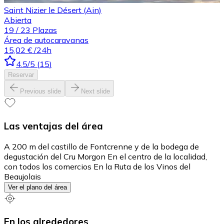
Saint Nizier le Désert (Ain)
Abierta
19
/
23
Plazas
Área de autocaravanas
15,02 €
/24h
4.5
/5
(
15
)
Reservar
Previous slide
Next slide
Las ventajas del área
A 200 m del castillo de Fontcrenne y de la bodega de
degustación del Cru Morgon En el centro de la localidad,
con todos los comercios En la Ruta de los Vinos del
Beaujolais
Ver el plano del área
En los alrededores