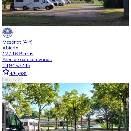
Mézériat (Ain)
Abierta
12
/
16
Plazas
Área de autocaravanas
14,94 €
/24h
4
/5
(
68
)
Reservar