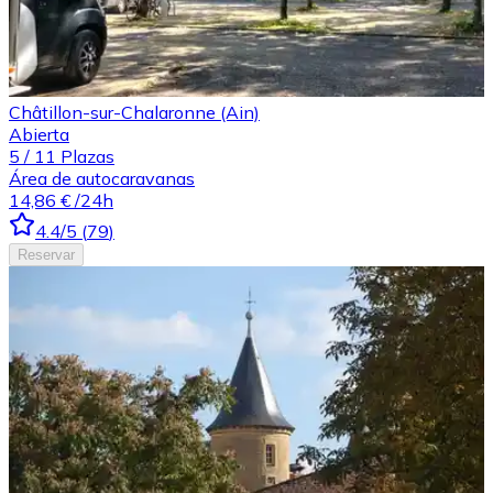
Châtillon-sur-Chalaronne (Ain)
Abierta
5
/
11
Plazas
Área de autocaravanas
14,86 €
/24h
4.4
/5
(
79
)
Reservar