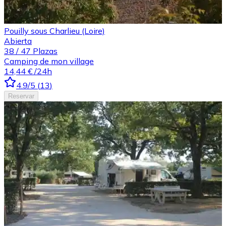
Pouilly sous Charlieu (Loire)
Abierta
38
/
47
Plazas
Camping de mon village
14,44 €
/24h
4.9
/5
(
13
)
Reservar