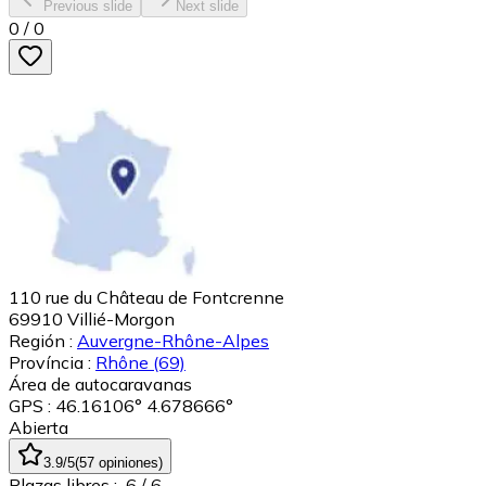
Previous slide
Next slide
0
/
0
110 rue du Château de Fontcrenne
69910
Villié-Morgon
Región :
Auvergne-Rhône-Alpes
Província :
Rhône
(69)
Área de autocaravanas
GPS : 46.16106° 4.678666°
Abierta
3.9
/5
(
57
opiniones
)
Plazas libres :
6
/ 6