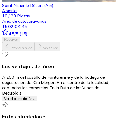
Saint Nizier le Désert (Ain)
Abierta
18
/
23
Plazas
Área de autocaravanas
15,02 €
/24h
4.5
/5
(
15
)
Reservar
Previous slide
Next slide
Las ventajas del área
A 200 m del castillo de Fontcrenne y de la bodega de
degustación del Cru Morgon En el centro de la localidad,
con todos los comercios En la Ruta de los Vinos del
Beaujolais
Ver el plano del área
En los alrededores