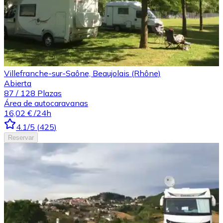
Villefranche-sur-Saône, Beaujolais (Rhône)
Abierta
87
/
128
Plazas
Área de autocaravanas
16,02 €
/24h
4.1
/5
(
425
)
Reservar