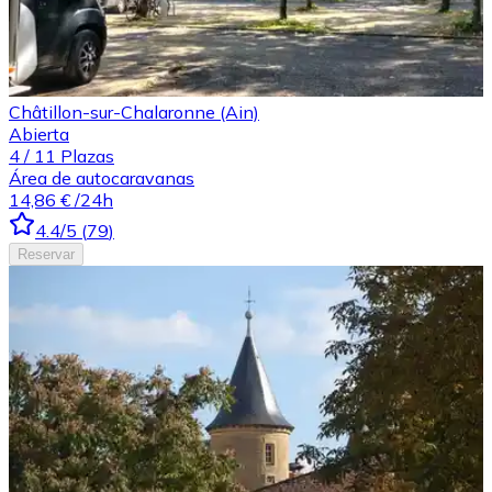
Châtillon-sur-Chalaronne (Ain)
Abierta
4
/
11
Plazas
Área de autocaravanas
14,86 €
/24h
4.4
/5
(
79
)
Reservar