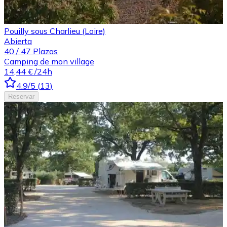
Pouilly sous Charlieu (Loire)
Abierta
40
/
47
Plazas
Camping de mon village
14,44 €
/24h
4.9
/5
(
13
)
Reservar