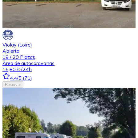
Violay (Loire)
Abierta
19
/
20
Plazas
Área de autocaravanas
15,80 €
/24h
4.4
/5
(
71
)
Reservar