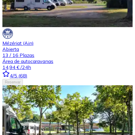
Mézériat (Ain)
Abierta
13
/
16
Plazas
Área de autocaravanas
14,94 €
/24h
4
/5
(
68
)
Reservar