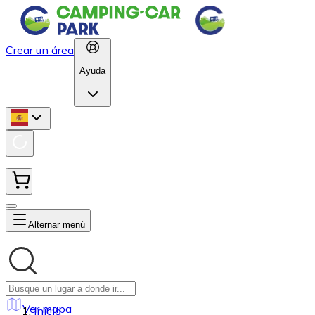
Crear un área
Ayuda
Alternar menú
Ver mapa
Inicio