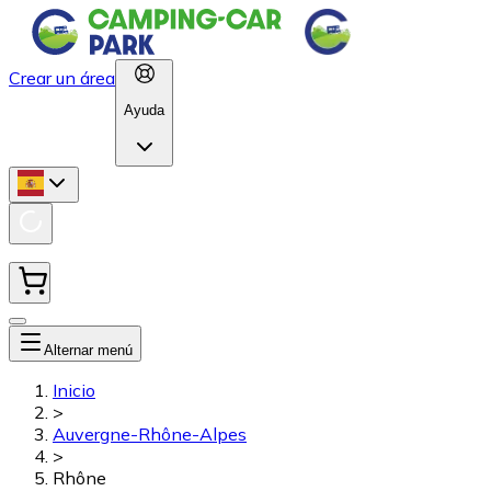
Crear un área
Ayuda
Alternar menú
Inicio
>
Auvergne-Rhône-Alpes
>
Rhône