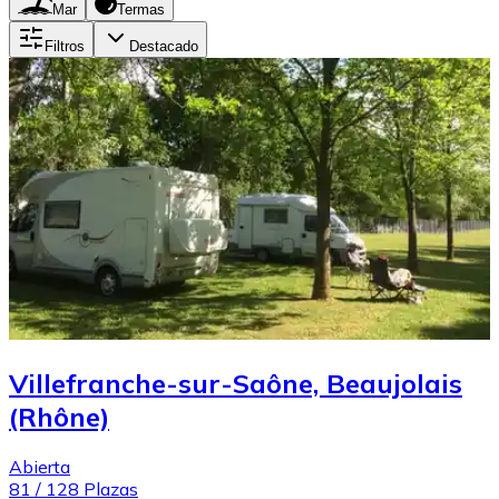
Mar
Termas
Filtros
Destacado
Villefranche-sur-Saône, Beaujolais
(Rhône)
Abierta
81
/
128
Plazas