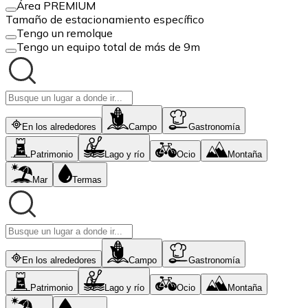
Área PREMIUM
Tamaño de estacionamiento específico
Tengo un remolque
Tengo un equipo total de más de 9m
En los alrededores
Campo
Gastronomía
Patrimonio
Lago y río
Ocio
Montaña
Mar
Termas
En los alrededores
Campo
Gastronomía
Patrimonio
Lago y río
Ocio
Montaña