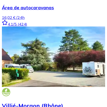
Área de autocaravanas
16,02 €
/24h
4.1
/5
(
424
)
Villié-Morgon (Rhône)