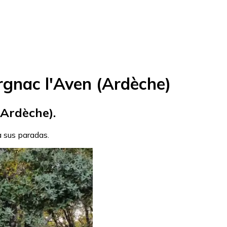
gnac l'Aven (Ardèche)
(Ardèche).
a sus paradas.