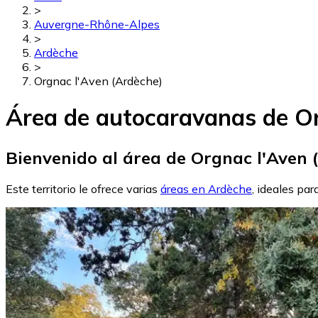
>
Auvergne-Rhône-Alpes
>
Ardèche
>
Orgnac l'Aven (Ardèche)
Área de autocaravanas de Or
Bienvenido al área de Orgnac l'Aven 
Este territorio le ofrece varias
áreas en Ardèche
, ideales par