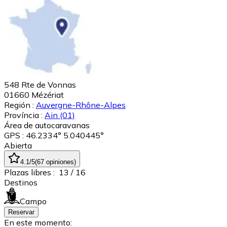
548 Rte de Vonnas
01660
Mézériat
Región :
Auvergne-Rhône-Alpes
Província :
Ain
(01)
Área de autocaravanas
GPS : 46.2334° 5.040445°
Abierta
4.1
/5
(
67
opiniones
)
Plazas libres :
13
/ 16
Destinos
Campo
Reservar
En este momento: