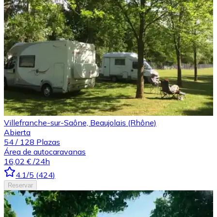
Villefranche-sur-Saône, Beaujolais (Rhône)
Abierta
54
/
128
Plazas
Área de autocaravanas
16,02 €
/24h
4.1
/5
(
424
)
Reservar