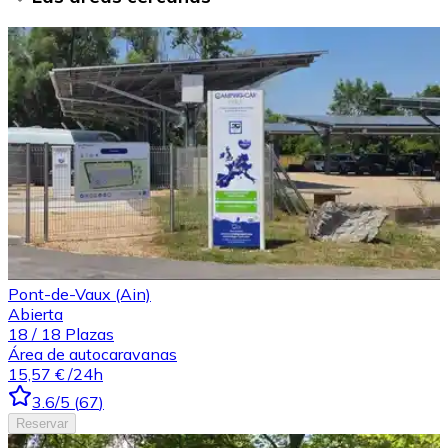
Pont-de-Vaux (Ain)
Abierta
18
/
18
Plazas
Área de autocaravanas
15,57 €
/24h
3.6
/5
(
67
)
Reservar