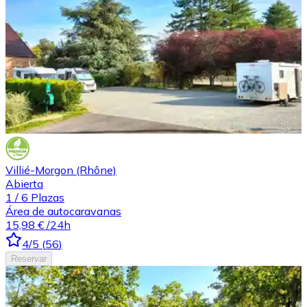
Villié-Morgon (Rhône)
Abierta
1
/
6
Plazas
Área de autocaravanas
15,98 €
/24h
4
/5
(
56
)
Reservar