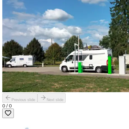
Previous slide
Next slide
0
/
0