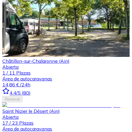
Châtillon-sur-Chalaronne (Ain)
Abierta
1
/
11
Plazas
Área de autocaravanas
14,86 €
/24h
4.4
/5
(
80
)
Reservar
Saint Nizier le Désert (Ain)
Abierta
17
/
23
Plazas
Área de autocaravanas