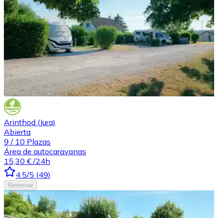
Arinthod (Jura)
Abierta
9
/
10
Plazas
Área de autocaravanas
15,30 €
/24h
4.5
/5
(
49
)
Reservar