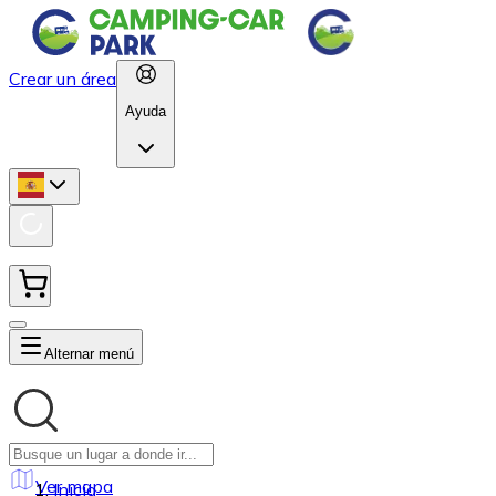
Crear un área
Ayuda
Alternar menú
Ver mapa
Inicio