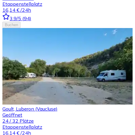
Etappenstellplatz
16,14 €
/24h
3.9
/5
(
94
)
Buchen
Goult, Luberon (Vaucluse)
Geöffnet
24
/
32
Plätze
Etappenstellplatz
16,14 €
/24h