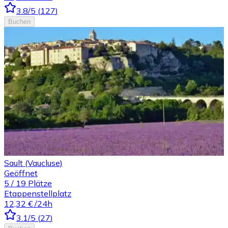
3.8
/5
(
127
)
Buchen
Sault (Vaucluse)
Geöffnet
5
/
19
Plätze
Etappenstellplatz
12,32 €
/24h
3.1
/5
(
27
)