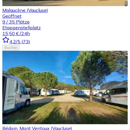
Malaucène (Vaucluse)
Geöffnet
9
/
35
Plätze
Etappenstellplatz
15,50 €
/24h
4.2
/5
(
73
)
Buchen
Bédoin, Mont Ventoux (Vaucluse)