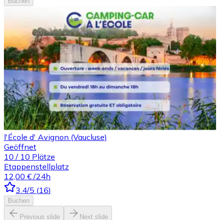
Buchen
l'École d' Avignon (Vaucluse)
Geöffnet
10
/
10
Plätze
Etappenstellplatz
12,00 €
/24h
3.4
/5
(
16
)
Buchen
Previous slide
Next slide