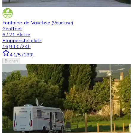
Fontaine-de-Vaucluse (Vaucluse)
Geöffnet
6
/
21
Plätze
Etappenstellplatz
16,94 €
/24h
4.1
/5
(
183
)
Buchen