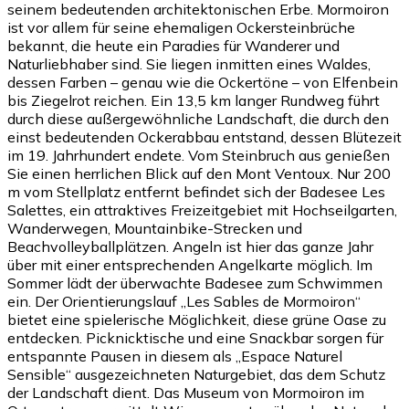
seinem bedeutenden architektonischen Erbe. Mormoiron
ist vor allem für seine ehemaligen Ockersteinbrüche
bekannt, die heute ein Paradies für Wanderer und
Naturliebhaber sind. Sie liegen inmitten eines Waldes,
dessen Farben – genau wie die Ockertöne – von Elfenbein
bis Ziegelrot reichen. Ein 13,5 km langer Rundweg führt
durch diese außergewöhnliche Landschaft, die durch den
einst bedeutenden Ockerabbau entstand, dessen Blütezeit
im 19. Jahrhundert endete. Vom Steinbruch aus genießen
Sie einen herrlichen Blick auf den Mont Ventoux. Nur 200
m vom Stellplatz entfernt befindet sich der Badesee Les
Salettes, ein attraktives Freizeitgebiet mit Hochseilgarten,
Wanderwegen, Mountainbike-Strecken und
Beachvolleyballplätzen. Angeln ist hier das ganze Jahr
über mit einer entsprechenden Angelkarte möglich. Im
Sommer lädt der überwachte Badesee zum Schwimmen
ein. Der Orientierungslauf „Les Sables de Mormoiron“
bietet eine spielerische Möglichkeit, diese grüne Oase zu
entdecken. Picknicktische und eine Snackbar sorgen für
entspannte Pausen in diesem als „Espace Naturel
Sensible“ ausgezeichneten Naturgebiet, das dem Schutz
der Landschaft dient. Das Museum von Mormoiron im