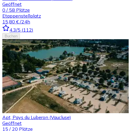
Geöffnet
0
/
58
Plätze
Etappenstellplatz
15,80 €
/24h
4.3
/5
(
112
)
Buchen
Apt, Pays du Luberon (Vaucluse)
Geöffnet
15
/
20
Plätze