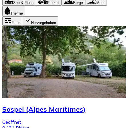
See & Fluss
Freizeit
Berge
Meer
Therme
Filter
Hervorgehoben
Sospel (Alpes Maritimes)
Geöffnet
0
/
31
Plätze