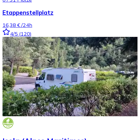
Etappenstellplatz
16,38 €
/24h
4
/5
(
120
)