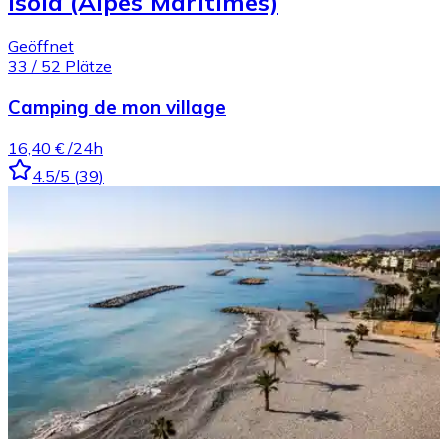
Isola (Alpes Maritimes)
Geöffnet
33
/
52
Plätze
Camping de mon village
16,40 €
/24h
4.5
/5
(
39
)