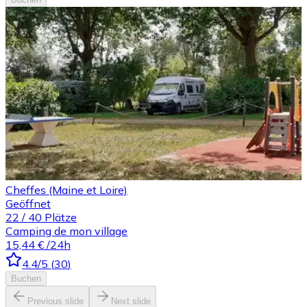
Cheffes (Maine et Loire)
Geöffnet
22
/
40
Plätze
Camping de mon village
15,44 €
/24h
4.4
/5
(
30
)
Buchen
Previous slide
Next slide