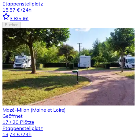
Etappenstellplatz
15,57 €
/24h
3.8
/5
(
6
)
Buchen
Mazé-Milon (Maine et Loire)
Geöffnet
17
/
20
Plätze
Etappenstellplatz
13,74 €
/24h