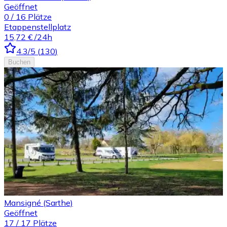
Geöffnet
0
/
16
Plätze
Etappenstellplatz
15,72 €
/24h
4.3
/5
(
130
)
Buchen
Mansigné (Sarthe)
Geöffnet
17
/
17
Plätze