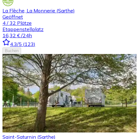
La Flèche, La Monnerie (Sarthe)
Geöffnet
4
/
32
Plätze
Etappenstellplatz
16,32 €
/24h
4.3
/5
(
123
)
Buchen
Saint-Saturnin (Sarthe)