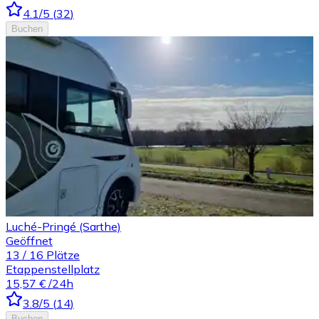
4.1
/5
(
32
)
Buchen
Luché-Pringé (Sarthe)
Geöffnet
13
/
16
Plätze
Etappenstellplatz
15,57 €
/24h
3.8
/5
(
14
)
Buchen