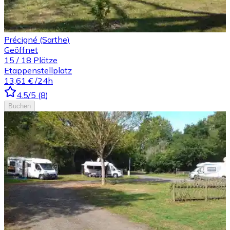
Précigné (Sarthe)
Geöffnet
15
/
18
Plätze
Etappenstellplatz
13,61 €
/24h
4.5
/5
(
8
)
Buchen