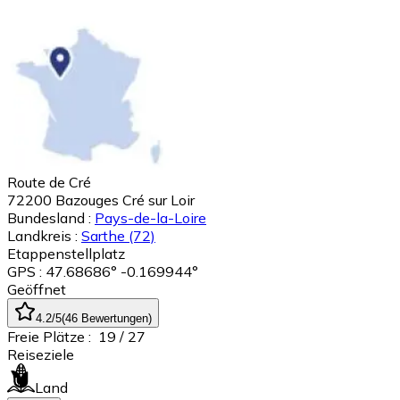
Route de Cré
72200
Bazouges Cré sur Loir
Bundesland :
Pays-de-la-Loire
Landkreis :
Sarthe
(72)
Etappenstellplatz
GPS : 47.68686° -0.169944°
Geöffnet
4.2
/5
(
46
Bewertungen
)
Freie Plätze :
19
/ 27
Reiseziele
Land