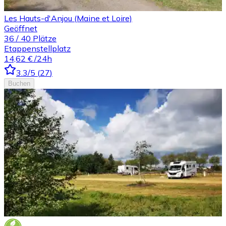
Les Hauts-d'Anjou (Maine et Loire)
Geöffnet
36
/
40
Plätze
Etappenstellplatz
14,62 €
/24h
3.3
/5
(
27
)
Buchen