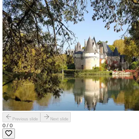
Previous slide
Next slide
0
/
0