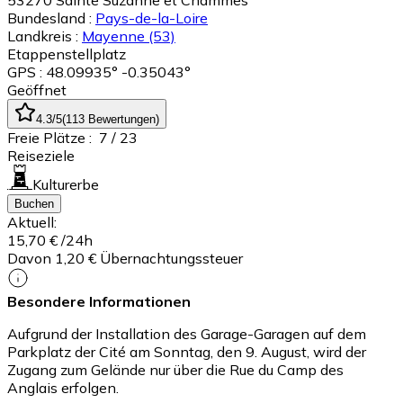
53270
Sainte Suzanne et Chammes
Bundesland :
Pays-de-la-Loire
Landkreis :
Mayenne
(53)
Etappenstellplatz
GPS : 48.09935° -0.35043°
Geöffnet
4.3
/5
(
113
Bewertungen
)
Freie Plätze :
7
/ 23
Reiseziele
Kulturerbe
Buchen
Aktuell:
15,70 €
/24h
Davon 1,20 € Übernachtungssteuer
Besondere Informationen
Aufgrund der Installation des Garage-Garagen auf dem
Parkplatz der Cité am Sonntag, den 9. August, wird der
Zugang zum Gelände nur über die Rue du Camp des
Anglais erfolgen.