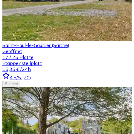
Saint-Paul-le-Gaultier (Sarthe)
Geöffnet
17
/
25
Plätze
Etappenstellplatz
15,35 €
/24h
4.5
/5
(
70
)
Buchen