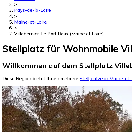
>
Pays-de-la-Loire
>
Maine-et-Loire
>
Villebernier, Le Port Roux (Maine et Loire)
Stellplatz für Wohnmobile Vil
Willkommen auf dem Stellplatz Villebe
Diese Region bietet Ihnen mehrere
Stellplätze in Maine-et-