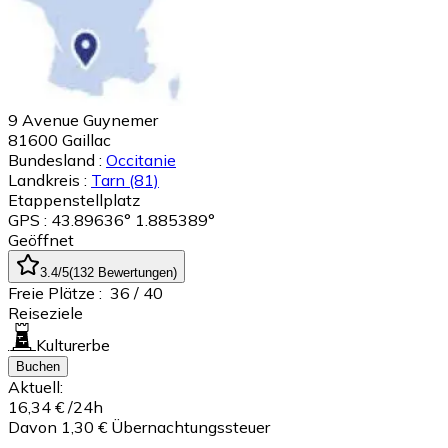
9 Avenue Guynemer
81600
Gaillac
Bundesland :
Occitanie
Landkreis :
Tarn
(81)
Etappenstellplatz
GPS : 43.89636° 1.885389°
Geöffnet
3.4
/5
(
132
Bewertungen
)
Freie Plätze :
36
/ 40
Reiseziele
Kulturerbe
Buchen
Aktuell:
16,34 €
/24h
Davon 1,30 € Übernachtungssteuer