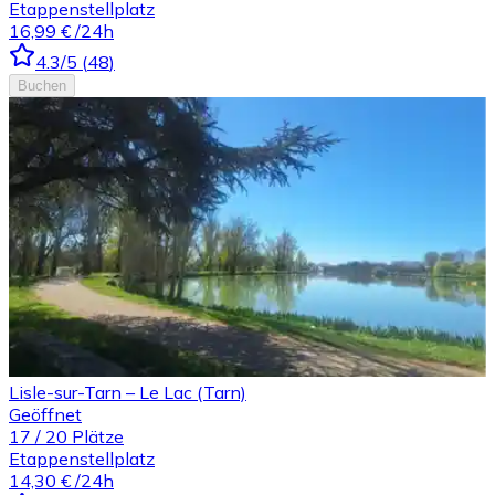
Etappenstellplatz
16,99 €
/24h
4.3
/5
(
48
)
Buchen
Lisle-sur-Tarn – Le Lac (Tarn)
Geöffnet
17
/
20
Plätze
Etappenstellplatz
14,30 €
/24h