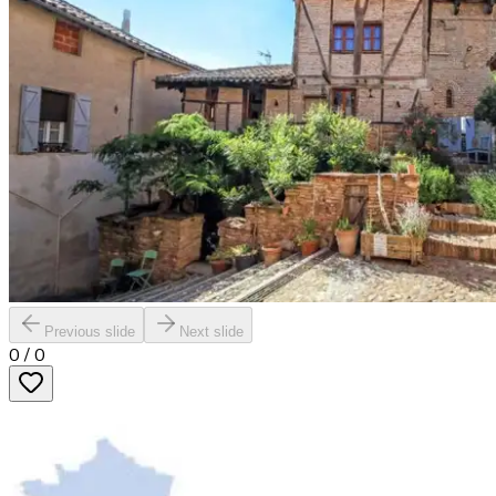
Previous slide
Next slide
0
/
0