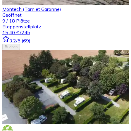
Montech (Tarn et Garonne)
Geöffnet
9
/
18
Plätze
Etappenstellplatz
15,40 €
/24h
3.2
/5
(
69
)
Buchen