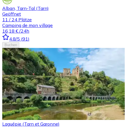
Alban, Tarn-Tal (Tarn)
Geöffnet
11
/
24
Plätze
Camping de mon village
16,18 €
/24h
4.8
/5
(
91
)
Buchen
Laguépie (Tarn et Garonne)