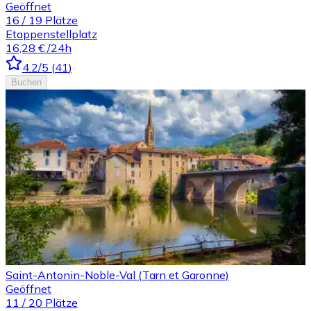
Geöffnet
16
/
19
Plätze
Etappenstellplatz
16,28 €
/24h
4.2
/5
(
41
)
Buchen
Saint-Antonin-Noble-Val (Tarn et Garonne)
Geöffnet
11
/
20
Plätze