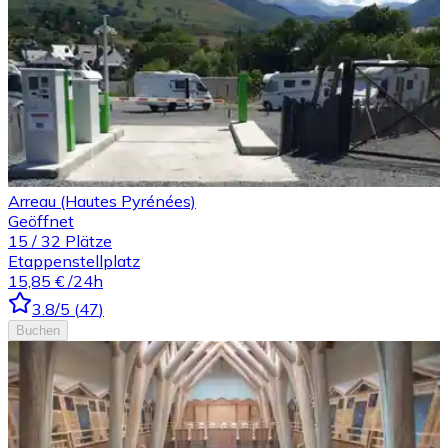
Arreau (Hautes Pyrénées)
Geöffnet
15
/
32
Plätze
Etappenstellplatz
15,85 €
/24h
3.8
/5
(
47
)
Buchen