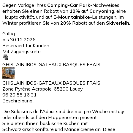
Gegen Vorlage Ihres
Camping-Car Park
-Nachweises
erhalten Sie einen Rabatt von
10%
auf
Canyoning
, eine
Hauptaktivität, und auf
E-Mountainbike
-Leistungen. Im
Winter profitieren Sie von
20%
Rabatt auf den
Skiverleih
.
Gültig
bis 30.12.2026
Reserviert für Kunden
Mit Zugangskarte
GHISLAIN IBOS-GATEAUX BASQUES FRAIS
GHISLAIN IBOS-GATEAUX BASQUES FRAIS
Zone Pyrène Aéropole, 65290 Louey
06 20 55 16 31
Beschreibung :
Die Salaisons de l'Adour sind dreimal pro Woche mittags
oder abends auf den Etappenorten präsent.
Sie bieten Ihnen baskische Kuchen mit
Schwarzkirschkonfitüre und Mandelcreme an. Diese