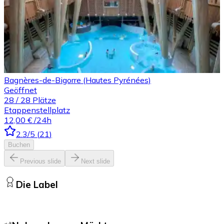
Bagnères-de-Bigorre (Hautes Pyrénées)
Geöffnet
28
/
28
Plätze
Etappenstellplatz
12,00 €
/24h
2.3
/5
(
21
)
Buchen
Previous slide
Next slide
Die Label