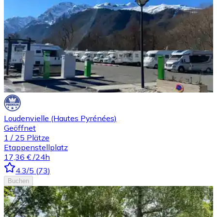
Loudenvielle (Hautes Pyrénées)
Geöffnet
1
/
25
Plätze
Etappenstellplatz
17,36 €
/24h
4.3
/5
(
73
)
Buchen