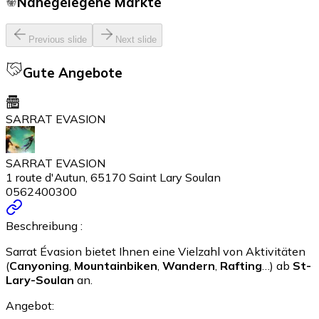
Nahegelegene Märkte
Previous slide
Next slide
Gute Angebote
SARRAT EVASION
SARRAT EVASION
1 route d'Autun, 65170 Saint Lary Soulan
0562400300
Beschreibung :
Sarrat Évasion bietet Ihnen eine Vielzahl von Aktivitäten
(
Canyoning
,
Mountainbiken
,
Wandern
,
Rafting
…) ab
St-
Lary-Soulan
an.
Angebot: