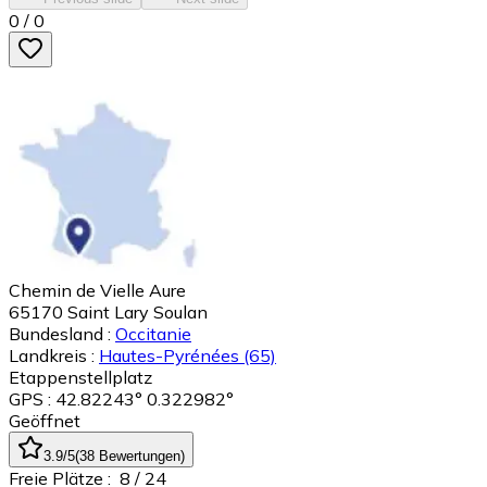
0
/
0
Chemin de Vielle Aure
65170
Saint Lary Soulan
Bundesland :
Occitanie
Landkreis :
Hautes-Pyrénées
(65)
Etappenstellplatz
GPS : 42.82243° 0.322982°
Geöffnet
3.9
/5
(
38
Bewertungen
)
Freie Plätze :
8
/ 24