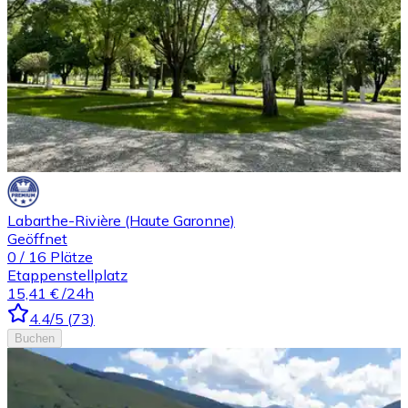
Labarthe-Rivière (Haute Garonne)
Geöffnet
0
/
16
Plätze
Etappenstellplatz
15,41 €
/24h
4.4
/5
(
73
)
Buchen