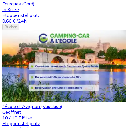
Fourques (Gard)
In Kürze
Etappenstellplatz
0,66 €
/24h
Buchen
l'École d' Avignon (Vaucluse)
Geöffnet
10
/
10
Plätze
Etappenstellplatz