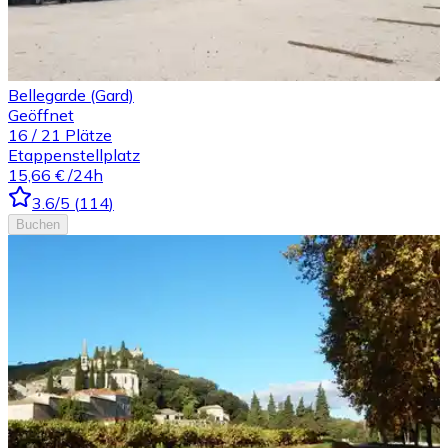
Bellegarde (Gard)
Geöffnet
16
/
21
Plätze
Etappenstellplatz
15,66 €
/24h
3.6
/5
(
114
)
Buchen