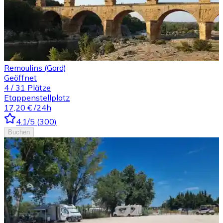
Remoulins (Gard)
Geöffnet
4
/
31
Plätze
Etappenstellplatz
17,20 €
/24h
4.1
/5
(
300
)
Buchen