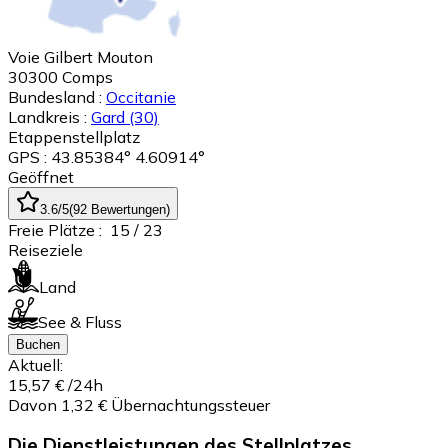
Voie Gilbert Mouton
30300
Comps
Bundesland :
Occitanie
Landkreis :
Gard
(30)
Etappenstellplatz
GPS : 43.85384° 4.60914°
Geöffnet
3.6
/5
(
92
Bewertungen
)
Freie Plätze :
15
/ 23
Reiseziele
Land
See & Fluss
Buchen
Aktuell:
15,57 €
/24h
Davon 1,32 € Übernachtungssteuer
Die Dienstleistungen des Stellplatzes