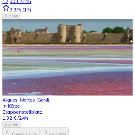
12,00 €
/24h
3.3
/5
(
17
)
Buchen
Aigues-Mortes (Gard)
In Kürze
Etappenstellplatz
1,32 €
/24h
Buchen
Previous slide
Next slide