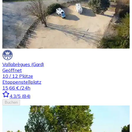
Vallabrègues (Gard)
Geöffnet
10
/
12
Plätze
Etappenstellplatz
15,66 €
/24h
4.3
/5
(
84
)
Buchen