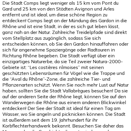
Die Stadt Comps liegt weniger als 15 km vom Pont du
Gard und 25 km von den Städten Avignon und Arles
entfernt und ist ideal, um diese schöne Region zu
entdecken! Comps liegt an der Mündung des Gardon in die
Rhône und ist eine Stadt, in der es sich gut leben lässt,
ganz nah an der Natur. Zahlreiche Treidelpfade sind direkt
vom Stellplatz aus zugänglich, sodass Sie sich
entscheiden können, ob Sie den Gardon hinauffahren oder
sich für angenehme Spaziergänge oder Radtouren in
Richtung Rhône begeben. Die Stadt verfügt über ein
einzigartiges Naturerbe, da sie Teil zweier Natura-2000-
Gebiete ist: “Les costières nîmoises” mit seinen
geschützten Lebensräumen für Vögel wie die Trappe und
die “Aval du Rhône”-Zone, die zahlreiche Tier- und
Pflanzenarten schützt. Wenn Sie noch mehr Lust auf Natur
haben, sollten Sie die Stadt Vallabrègues besuchen! Da sie
auf der anderen Seite der Rhône liegt, können Sie auf den
Wanderwegen die Rhône aus einem anderen Blickwinkel
entdecken! Der See der Stadt ist ideal für einen Tag am
Wasser, wo Sie angeln und picknicken können. Die Stadt
ist außerdem seit dem 19. Jahrhundert für ihr
Korbflechterhandwerk bekannt. Besuchen Sie daher das