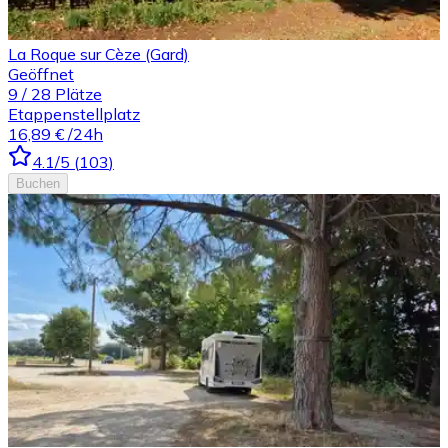
La Roque sur Cèze (Gard)
Geöffnet
9
/
28
Plätze
Etappenstellplatz
16,89 €
/24h
4.1
/5
(
103
)
Buchen