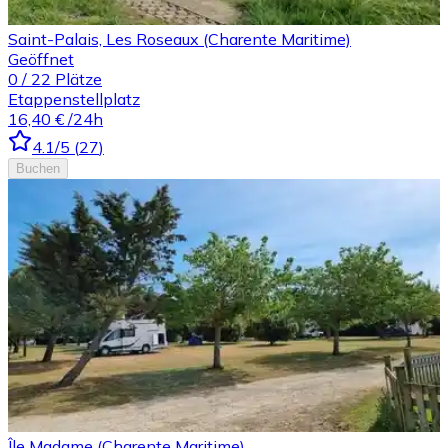
Saint-Palais, Les Roseaux (Charente Maritime)
Geöffnet
0
/
22
Plätze
Etappenstellplatz
16,40 €
/24h
4.1
/5
(
27
)
Buchen
Île Madame (Charente Maritime)