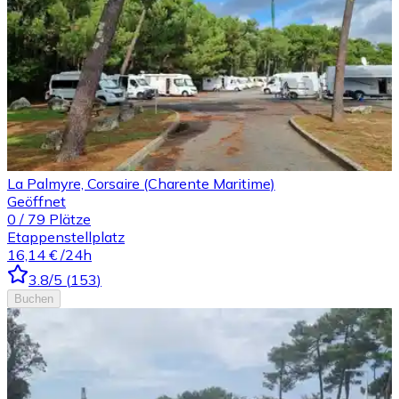
La Palmyre, Corsaire (Charente Maritime)
Geöffnet
0
/
79
Plätze
Etappenstellplatz
16,14 €
/24h
3.8
/5
(
153
)
Buchen