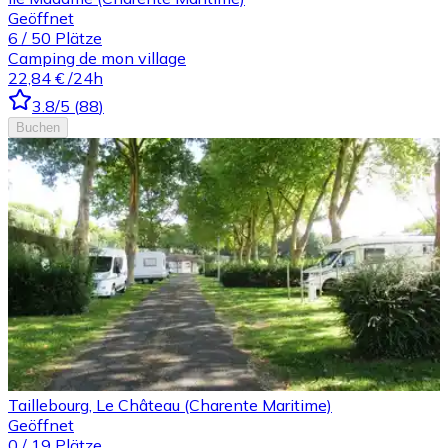
Geöffnet
6
/
50
Plätze
Camping de mon village
22,84 €
/24h
3.8
/5
(
88
)
Buchen
Taillebourg, Le Château (Charente Maritime)
Geöffnet
0
/
19
Plätze