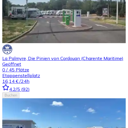
La Palmyre, Die Pinien von Cordouan (Charente Maritime)
Geöffnet
0
/
45
Plätze
Etappenstellplatz
16,14 €
/24h
4.2
/5
(
92
)
Buchen