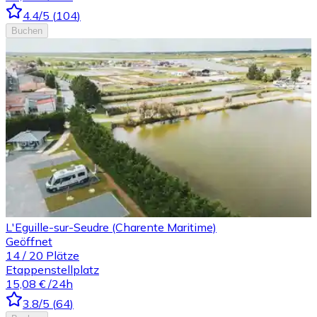
4.4
/5
(
104
)
Buchen
L'Eguille-sur-Seudre (Charente Maritime)
Geöffnet
14
/
20
Plätze
Etappenstellplatz
15,08 €
/24h
3.8
/5
(
64
)