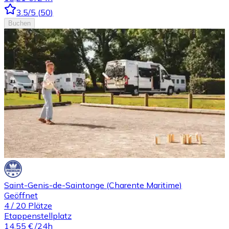
3.5
/5
(
50
)
Buchen
Saint-Genis-de-Saintonge (Charente Maritime)
Geöffnet
4
/
20
Plätze
Etappenstellplatz
14,55 €
/24h