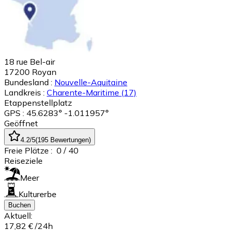
18 rue Bel-air
17200
Royan
Bundesland :
Nouvelle-Aquitaine
Landkreis :
Charente-Maritime
(17)
Etappenstellplatz
GPS : 45.6283° -1.011957°
Geöffnet
4.2
/5
(
195
Bewertungen
)
Freie Plätze :
0
/ 40
Reiseziele
Meer
Kulturerbe
Buchen
Aktuell:
17,82 €
/24h