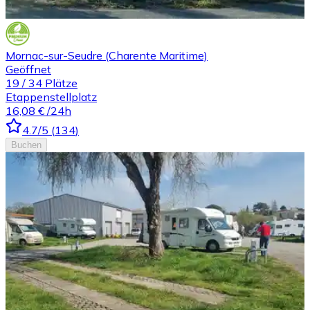
Mornac-sur-Seudre (Charente Maritime)
Geöffnet
19
/
34
Plätze
Etappenstellplatz
16,08 €
/24h
4.7
/5
(
134
)
Buchen