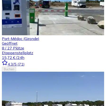
Port-Médoc (Gironde)
Geöffnet
8
/
27
Plätze
Etappenstellplatz
15,72 €
/24h
4.3
/5
(
71
)
Buchen