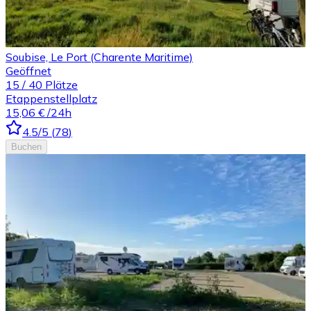
Soubise, Le Port (Charente Maritime)
Geöffnet
15
/
40
Plätze
Etappenstellplatz
15,06 €
/24h
4.5
/5
(
78
)
Buchen