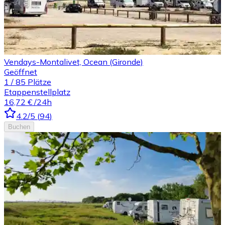
Vendays-Montalivet, Ocean (Gironde)
Geöffnet
1
/
85
Plätze
Etappenstellplatz
16,72 €
/24h
4.2
/5
(
94
)
Buchen