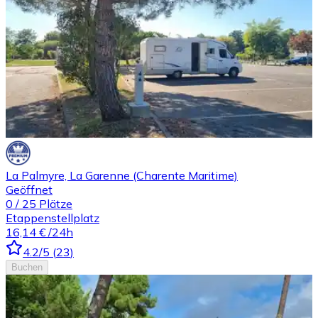
La Palmyre, La Garenne (Charente Maritime)
Geöffnet
0
/
25
Plätze
Etappenstellplatz
16,14 €
/24h
4.2
/5
(
23
)
Buchen