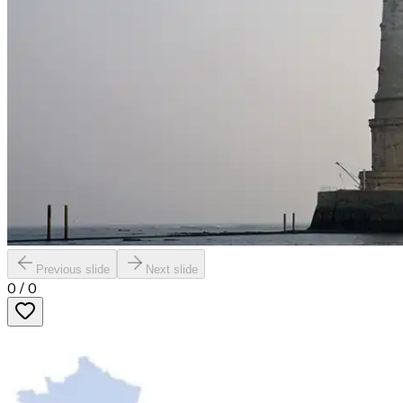
Previous slide
Next slide
0
/
0