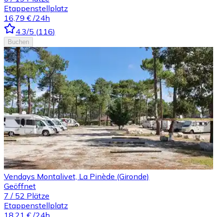
Etappenstellplatz
16,79 €
/24h
4.3
/5
(
116
)
Buchen
Vendays Montalivet, La Pinède (Gironde)
Geöffnet
7
/
52
Plätze
Etappenstellplatz
18,21 €
/24h