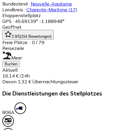
Bundesland :
Nouvelle-Aquitaine
Landkreis :
Charente-Maritime
(17)
Etappenstellplatz
GPS : 45.69139° -1.188948°
Geöffnet
3.9
/5
(
154
Bewertungen
)
Freie Plätze :
0
/ 79
Reiseziele
Meer
Buchen
Aktuell:
16,14 €
/24h
Davon 1,32 € Übernachtungssteuer
Die Dienstleistungen des Stellplatzes
80
6A