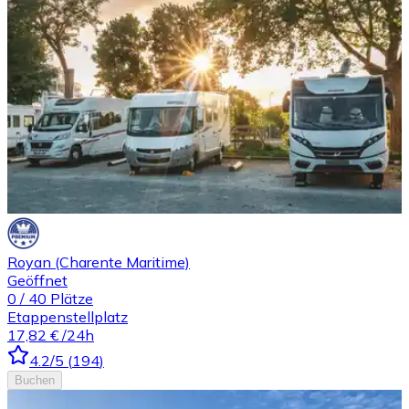
Royan (Charente Maritime)
Geöffnet
0
/
40
Plätze
Etappenstellplatz
17,82 €
/24h
4.2
/5
(
194
)
Buchen