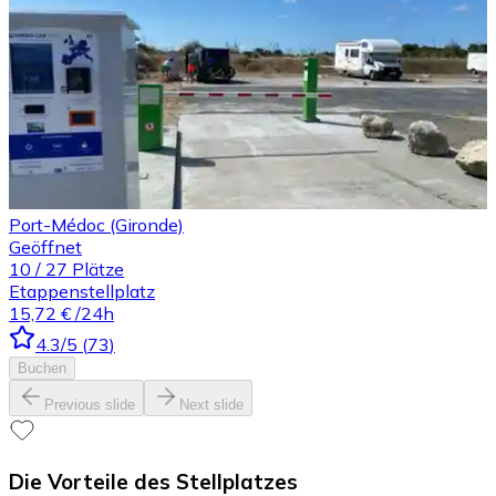
Port-Médoc (Gironde)
Geöffnet
10
/
27
Plätze
Etappenstellplatz
15,72 €
/24h
4.3
/5
(
73
)
Buchen
Previous slide
Next slide
Die Vorteile des Stellplatzes