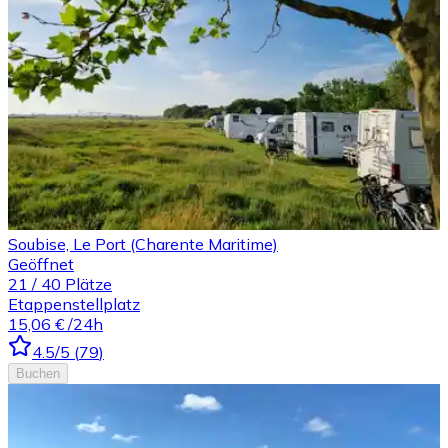
Soubise, Le Port (Charente Maritime)
Geöffnet
21
/
40
Plätze
Etappenstellplatz
15,06 €
/24h
4.5
/5
(
79
)
Buchen