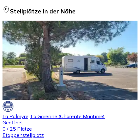
Stellplätze in der Nähe
La Palmyre, La Garenne (Charente Maritime)
Geöffnet
0
/
25
Plätze
Etappenstellplatz