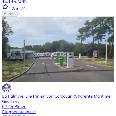
16,14 €
/24h
4.2
/5
(
24
)
Buchen
La Palmyre, Die Pinien von Cordouan (Charente Maritime)
Geöffnet
0
/
45
Plätze
Etappenstellplatz