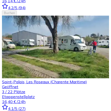
16,14 €
/24h
4.2
/5
(
94
)
Buchen
Saint-Palais, Les Roseaux (Charente Maritime)
Geöffnet
3
/
22
Plätze
Etappenstellplatz
16,40 €
/24h
4.1
/5
(
27
)