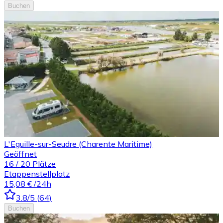
Buchen
L'Eguille-sur-Seudre (Charente Maritime)
Geöffnet
16
/
20
Plätze
Etappenstellplatz
15,08 €
/24h
3.8
/5
(
64
)
Buchen