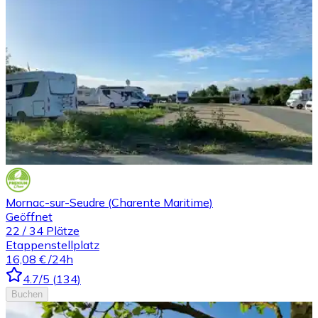
Mornac-sur-Seudre (Charente Maritime)
Geöffnet
22
/
34
Plätze
Etappenstellplatz
16,08 €
/24h
4.7
/5
(
134
)
Buchen