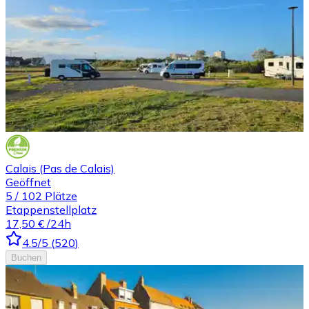
Calais (Pas de Calais)
Geöffnet
5
/
102
Plätze
Etappenstellplatz
17,50 €
/24h
4.5
/5
(
520
)
Buchen