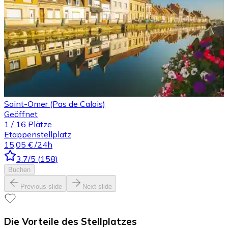
Saint-Omer (Pas de Calais)
Geöffnet
1
/
16
Plätze
Etappenstellplatz
15,05 €
/24h
3.7
/5
(
158
)
Buchen
Previous slide
Next slide
Die Vorteile des Stellplatzes