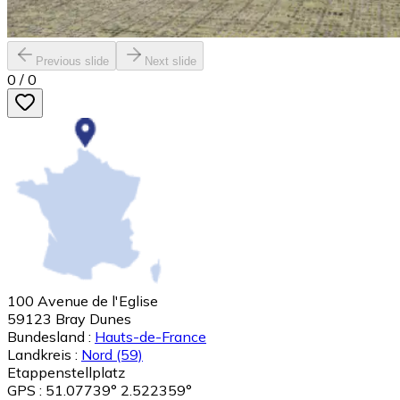
Previous slide
Next slide
0
/
0
100 Avenue de l'Eglise
59123
Bray Dunes
Bundesland :
Hauts-de-France
Landkreis :
Nord
(59)
Etappenstellplatz
GPS : 51.07739° 2.522359°