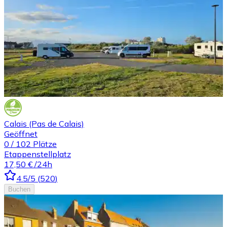
Calais (Pas de Calais)
Geöffnet
0
/
102
Plätze
Etappenstellplatz
17,50 €
/24h
4.5
/5
(
520
)
Buchen