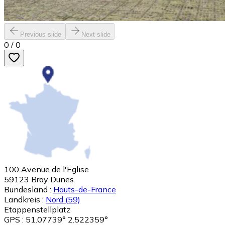
Previous slide
Next slide
0
/
0
100 Avenue de l'Eglise
59123
Bray Dunes
Bundesland :
Hauts-de-France
Landkreis :
Nord
(59)
Etappenstellplatz
GPS : 51.07739° 2.522359°