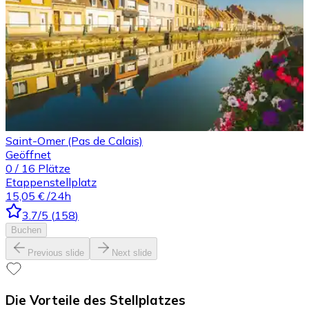
Saint-Omer (Pas de Calais)
Geöffnet
0
/
16
Plätze
Etappenstellplatz
15,05 €
/24h
3.7
/5
(
158
)
Buchen
Previous slide
Next slide
Die Vorteile des Stellplatzes