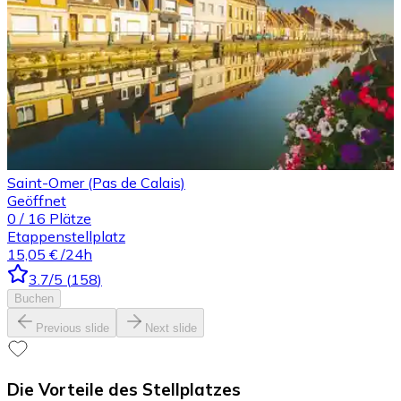
Saint-Omer (Pas de Calais)
Geöffnet
0
/
16
Plätze
Etappenstellplatz
15,05 €
/24h
3.7
/5
(
158
)
Buchen
Previous slide
Next slide
Die Vorteile des Stellplatzes