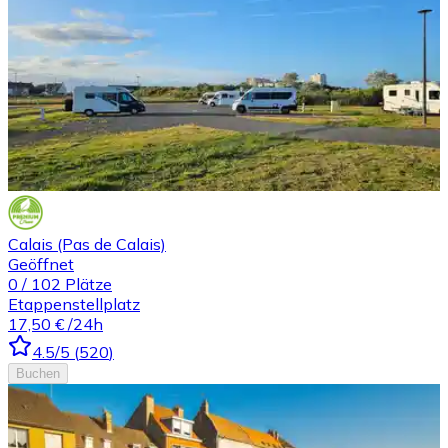
Calais (Pas de Calais)
Geöffnet
0
/
102
Plätze
Etappenstellplatz
17,50 €
/24h
4.5
/5
(
520
)
Buchen