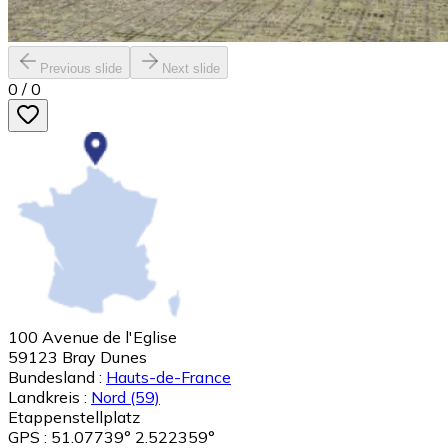
Previous slide
Next slide
0
/
0
100 Avenue de l'Eglise
59123
Bray Dunes
Bundesland :
Hauts-de-France
Landkreis :
Nord
(59)
Etappenstellplatz
GPS : 51.07739° 2.522359°