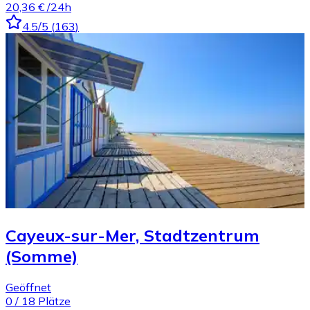
20,36 €
/24h
4.5
/5
(
163
)
Cayeux-sur-Mer, Stadtzentrum
(Somme)
Geöffnet
0
/
18
Plätze