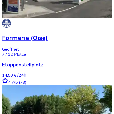
Formerie (Oise)
Geöffnet
7
/
12
Plätze
Etappenstellplatz
14,50 €
/24h
4.7
/5
(
73
)