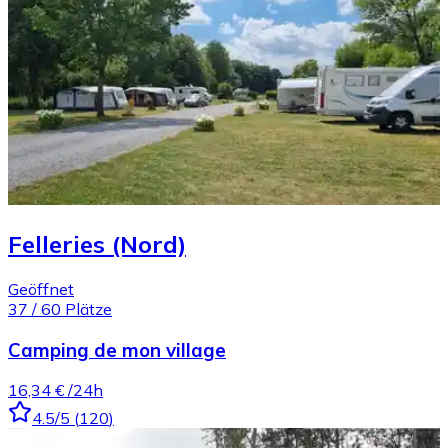
Felleries (Nord)
Geöffnet
37
/
60
Plätze
Camping de mon village
16,34 €
/24h
4.5
/5
(
120
)