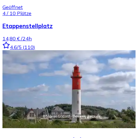
Geöffnet
4
/
10
Plätze
Etappenstellplatz
14,80 €
/24h
4.6
/5
(
110
)