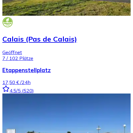
Calais (Pas de Calais)
Geöffnet
7
/
102
Plätze
Etappenstellplatz
17,50 €
/24h
4.5
/5
(
520
)