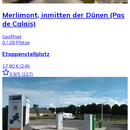
Merlimont, inmitten der Dünen (Pas
de Calais)
Geöffnet
0
/
28
Plätze
Etappenstellplatz
17,80 €
/24h
3.9
/5
(
227
)