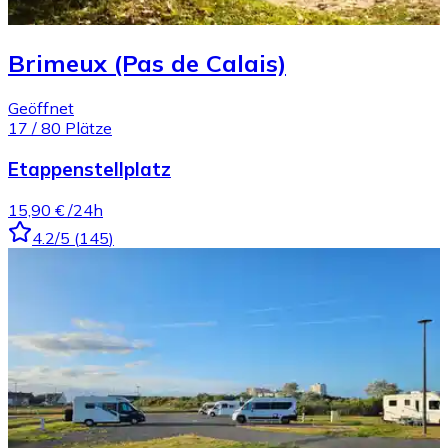
Brimeux (Pas de Calais)
Geöffnet
17
/
80
Plätze
Etappenstellplatz
15,90 €
/24h
4.2
/5
(
145
)