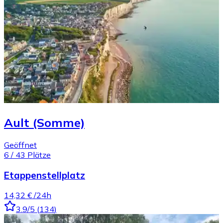
Ault (Somme)
Geöffnet
6
/
43
Plätze
Etappenstellplatz
14,32 €
/24h
3.9
/5
(
134
)