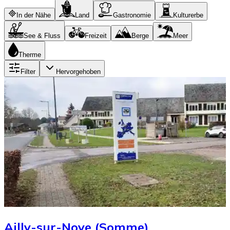
In der Nähe
Land
Gastronomie
Kulturerbe
See & Fluss
Freizeit
Berge
Meer
Therme
Filter
Hervorgehoben
Ailly-sur-Noye (Somme)