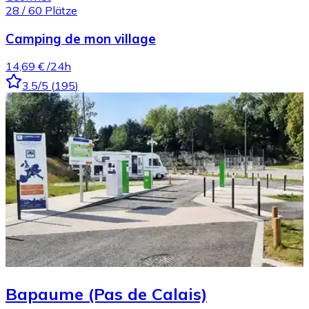
28
/
60
Plätze
Camping de mon village
14,69 €
/24h
3.5
/5
(
195
)
Bapaume (Pas de Calais)