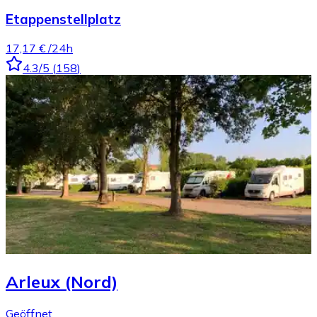
Etappenstellplatz
17,17 €
/24h
4.3
/5
(
158
)
Arleux (Nord)
Geöffnet