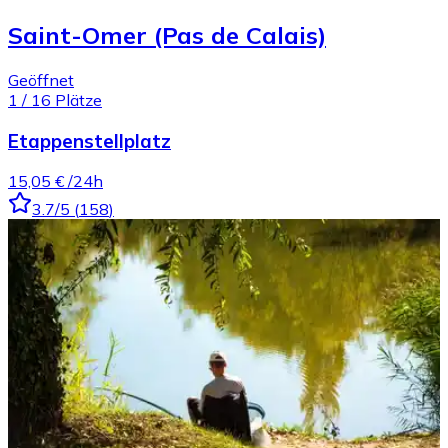
Saint-Omer (Pas de Calais)
Geöffnet
1
/
16
Plätze
Etappenstellplatz
15,05 €
/24h
3.7
/5
(
158
)