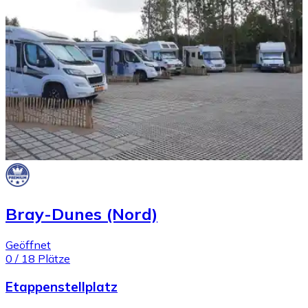
Bray-Dunes (Nord)
Geöffnet
0
/
18
Plätze
Etappenstellplatz