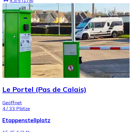
4.3
/5
(
178
)
Le Portel (Pas de Calais)
Geöffnet
4
/
33
Plätze
Etappenstellplatz