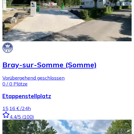
Bray-sur-Somme (Somme)
Vorübergehend geschlossen
0
/
0
Plätze
Etappenstellplatz
15,16 €
/24h
4.4
/5
(
100
)