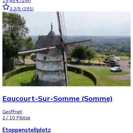
15,45 €
/24h
3.2
/5
(
191
)
Eaucourt-Sur-Somme (Somme)
Geöffnet
2
/
10
Plätze
Etappenstellplatz