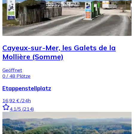
Cayeux-sur-Mer, les Galets de la
Mollière (Somme)
Geöffnet
0
/
48
Plätze
Etappenstellplatz
16,92 €
/24h
4.1
/5
(
214
)