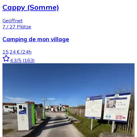
Cappy (Somme)
Geöffnet
7
/
27
Plätze
Camping de mon village
15,24 €
/24h
4.3
/5
(
163
)