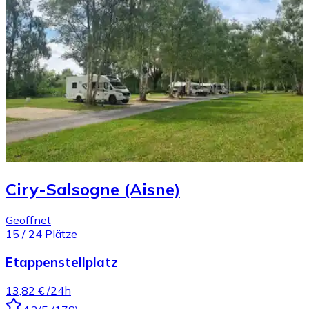
Ciry-Salsogne (Aisne)
Geöffnet
15
/
24
Plätze
Etappenstellplatz
13,82 €
/24h