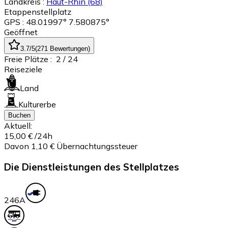
Landkreis :
Haut-Rhin
(68)
Etappenstellplatz
GPS : 48.01997° 7.580875°
Geöffnet
3.7
/5
(
271
Bewertungen
)
Freie Plätze :
2
/ 24
Reiseziele
Land
Kulturerbe
Buchen
Aktuell:
15,00 €
/24h
Davon 1,10 € Übernachtungssteuer
Die Dienstleistungen des Stellplatzes
24
6A