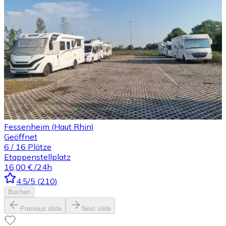
Fessenheim (Haut Rhin)
Geöffnet
6
/
16
Plätze
Etappenstellplatz
16,00 €
/24h
4.5
/5
(
210
)
Buchen
Previous slide
Next slide