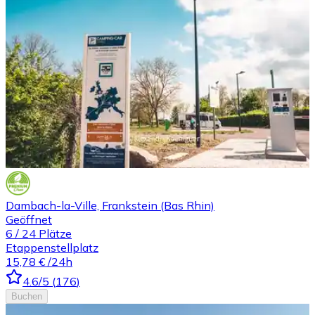
Dambach-la-Ville, Frankstein (Bas Rhin)
Geöffnet
6
/
24
Plätze
Etappenstellplatz
15,78 €
/24h
4.6
/5
(
176
)
Buchen