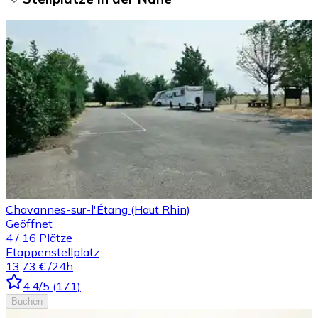
Chavannes-sur-l'Étang (Haut Rhin)
Geöffnet
4
/
16
Plätze
Etappenstellplatz
13,73 €
/24h
4.4
/5
(
171
)
Buchen