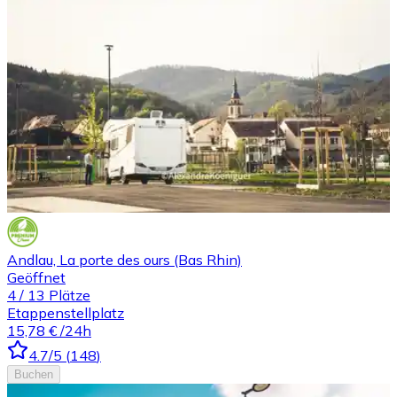
Andlau, La porte des ours (Bas Rhin)
Geöffnet
4
/
13
Plätze
Etappenstellplatz
15,78 €
/24h
4.7
/5
(
148
)
Buchen