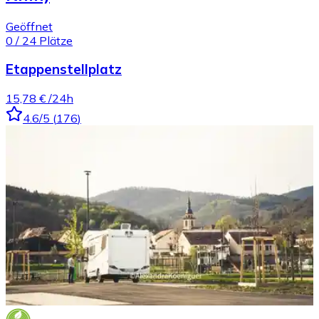
Geöffnet
0
/
24
Plätze
Etappenstellplatz
15,78 €
/24h
4.6
/5
(
176
)