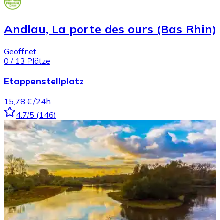
Andlau, La porte des ours (Bas Rhin)
Geöffnet
0
/
13
Plätze
Etappenstellplatz
15,78 €
/24h
4.7
/5
(
146
)