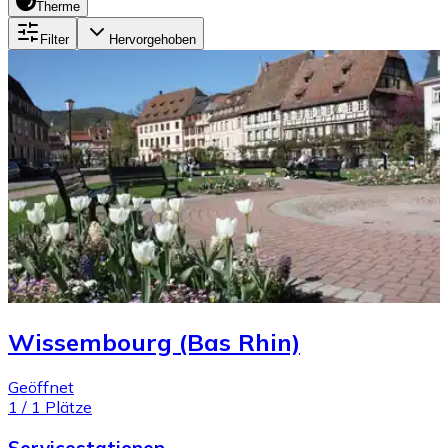
Therme
Filter
Hervorgehoben
Wissembourg (Bas Rhin)
Geöffnet
1
/
1
Plätze
Servicestationen