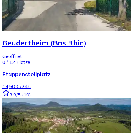
Geudertheim (Bas Rhin)
Geöffnet
0
/
12
Plätze
Etappenstellplatz
14,50 €
/24h
3.9
/5
(
10
)