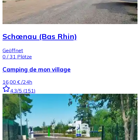
Schœnau (Bas Rhin)
Geöffnet
0
/
31
Plätze
Camping de mon village
16,00 €
/24h
4.3
/5
(
151
)