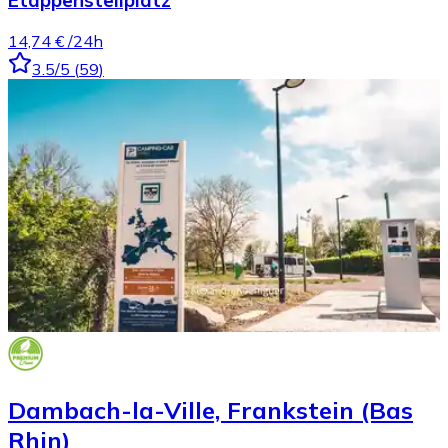
Etappenstellplatz
14,74 €
/24h
3.5
/5
(
59
)
Dambach-la-Ville, Frankstein (Bas
Rhin)