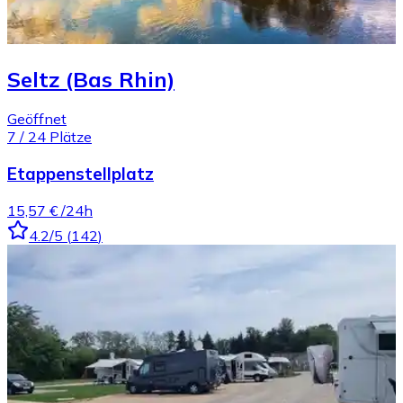
Seltz (Bas Rhin)
Geöffnet
7
/
24
Plätze
Etappenstellplatz
15,57 €
/24h
4.2
/5
(
142
)