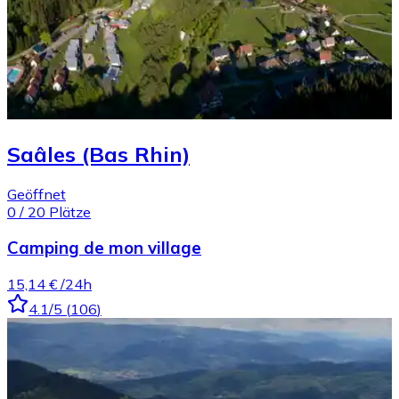
Saâles (Bas Rhin)
Geöffnet
0
/
20
Plätze
Camping de mon village
15,14 €
/24h
4.1
/5
(
106
)