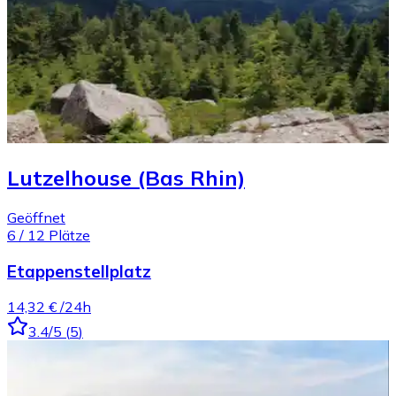
Lutzelhouse (Bas Rhin)
Geöffnet
6
/
12
Plätze
Etappenstellplatz
14,32 €
/24h
3.4
/5
(
5
)