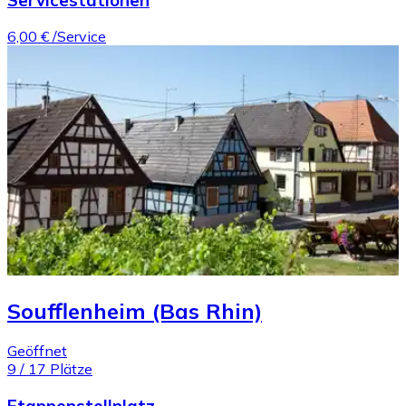
6,00 €
/Service
Soufflenheim (Bas Rhin)
Geöffnet
9
/
17
Plätze