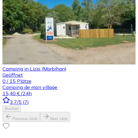
Camping in Lizio (Morbihan)
Geöffnet
0
/
15
Plätze
Camping de mon village
15,40 €
/24h
3.7
/5
(
7
)
Buchen
Previous slide
Next slide