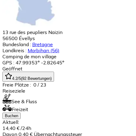
13 rue des peupliers Naizin
56500
Évellys
Bundesland :
Bretagne
Landkreis :
Morbihan
(56)
Camping de mon village
GPS : 47.99353° -2.82645°
Geöffnet
4.2
/5
(
92
Bewertungen
)
Freie Plätze :
0
/ 23
Reiseziele
See & Fluss
Freizeit
Buchen
Aktuell:
14,40 €
/24h
Davon 0,40 € Übernachtungssteuer