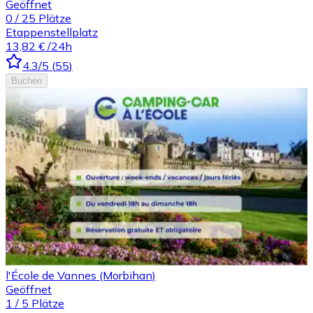
Geöffnet
0
/
25
Plätze
Etappenstellplatz
13,82 €
/24h
4.3
/5
(
55
)
Buchen
l'École de Vannes (Morbihan)
Geöffnet
1
/
5
Plätze