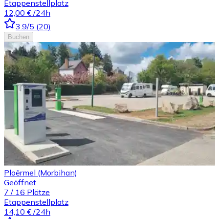
Etappenstellplatz
12,00 €
/24h
3.9
/5
(
20
)
Buchen
Ploërmel (Morbihan)
Geöffnet
7
/
16
Plätze
Etappenstellplatz
14,10 €
/24h