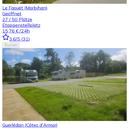
Le Faouët (Morbihan)
Geöffnet
27
/
50
Plätze
Etappenstellplatz
15,76 €
/24h
3.6
/5
(
31
)
Buchen
Guerlédan (Côtes d'Armor)