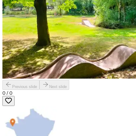
Previous slide
Next slide
0
/
0