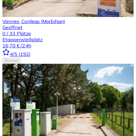
Vannes, Conleau (Morbihan)
Geöffnet
0
/
33
Plätze
Etappenstellplatz
16,70 €
/24h
4
/5
(
192
)
Buchen