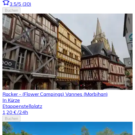
3.5
/5
(
30
)
Buchen
Racker - (Flower Campings) Vannes (Morbihan)
In Kürze
Etappenstellplatz
1,20 €
/24h
Buchen