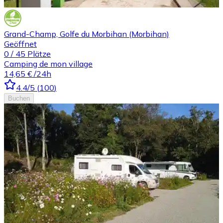
Grand-Champ, Golfe du Morbihan (Morbihan)
Geöffnet
0
/
45
Plätze
Camping de mon village
14,65 €
/24h
4.4
/5
(
100
)
Buchen