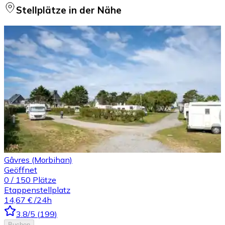
Stellplätze in der Nähe
Gâvres (Morbihan)
Geöffnet
0
/
150
Plätze
Etappenstellplatz
14,67 €
/24h
3.8
/5
(
199
)
Buchen