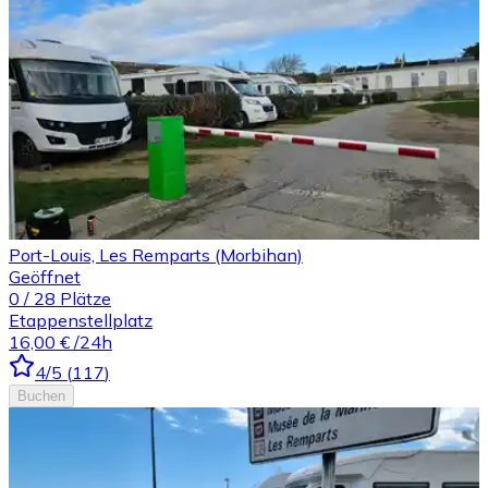
Port-Louis, Les Remparts (Morbihan)
Geöffnet
0
/
28
Plätze
Etappenstellplatz
16,00 €
/24h
4
/5
(
117
)
Buchen