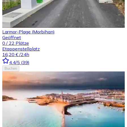
Larmor-Plage (Morbihan)
Geöffnet
0
/
22
Plätze
Etappenstellplatz
16,20 €
/24h
4.4
/5
(
39
)
Buchen