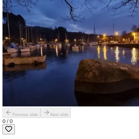
Previous slide
Next slide
0
/
0