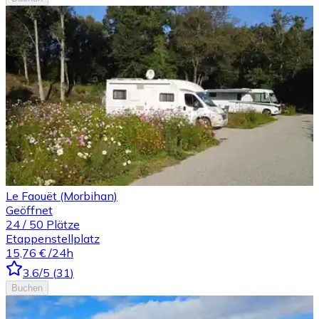
Le Faouët (Morbihan)
Geöffnet
24
/
50
Plätze
Etappenstellplatz
15,76 €
/24h
3.6
/5
(
31
)
Buchen