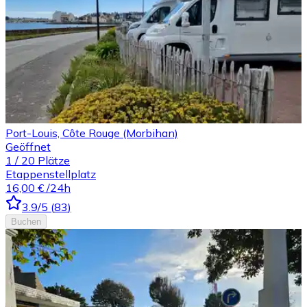
Port-Louis, Côte Rouge (Morbihan)
Geöffnet
1
/
20
Plätze
Etappenstellplatz
16,00 €
/24h
3.9
/5
(
83
)
Buchen