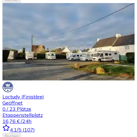
Loctudy (Finistère)
Geöffnet
0
/
23
Plätze
Etappenstellplatz
16,76 €
/24h
4.1
/5
(
107
)
Buchen