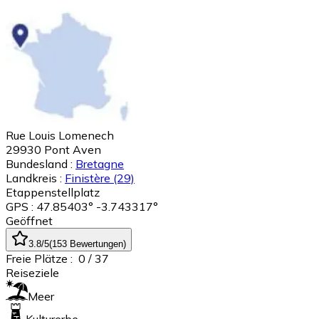
Rue Louis Lomenech
29930
Pont Aven
Bundesland :
Bretagne
Landkreis :
Finistère
(29)
Etappenstellplatz
GPS : 47.85403° -3.743317°
Geöffnet
3.8
/5
(
153
Bewertungen
)
Freie Plätze :
0
/ 37
Reiseziele
Meer
Kulturerbe