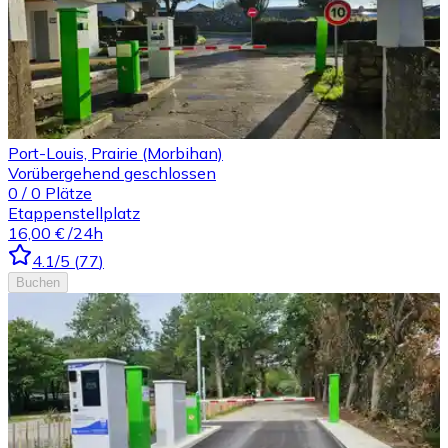
Port-Louis, Prairie (Morbihan)
Vorübergehend geschlossen
0
/
0
Plätze
Etappenstellplatz
16,00 €
/24h
4.1
/5
(
77
)
Buchen