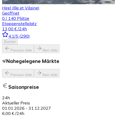
Hirel (Ille et Vilaine)
Geöffnet
0
/
140
Plätze
Etappenstellplatz
13,00 €
/24h
4.1
/5
(
290
)
Buchen
Previous slide
Next slide
Nahegelegene Märkte
Previous slide
Next slide
Saisonpreise
24h
Aktueller Preis
01.01.2026
-
31.12.2027
6,00 €
/
24h