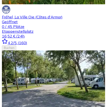
Fréhel, La Ville Oie (Côtes d'Armor)
Geöffnet
0
/
45
Plätze
Etappenstellplatz
16,52 €
/24h
4.2
/5
(
160
)
Buchen