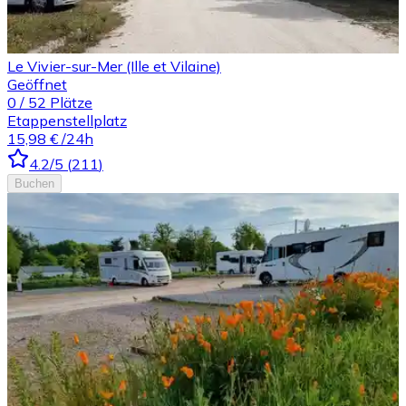
Le Vivier-sur-Mer (Ille et Vilaine)
Geöffnet
0
/
52
Plätze
Etappenstellplatz
15,98 €
/24h
4.2
/5
(
211
)
Buchen