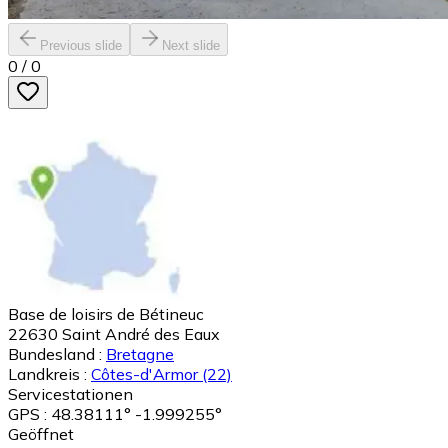
Previous slide
Next slide
0
/
0
Base de loisirs de Bétineuc
22630
Saint André des Eaux
Bundesland :
Bretagne
Landkreis :
Côtes-d'Armor
(22)
Servicestationen
GPS : 48.38111° -1.999255°
Geöffnet