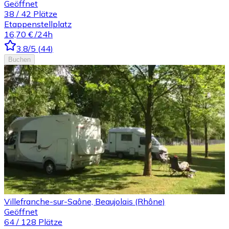
Geöffnet
38
/
42
Plätze
Etappenstellplatz
16,70 €
/24h
3.8
/5
(
44
)
Buchen
Villefranche-sur-Saône, Beaujolais (Rhône)
Geöffnet
64
/
128
Plätze