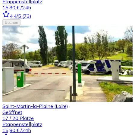
Etappenstellplatz
15,80 €
/24h
4.4
/5
(
73
)
Buchen
Saint-Martin-la-Plaine (Loire)
Geöffnet
17
/
20
Plätze
Etappenstellplatz
15,80 €
/24h