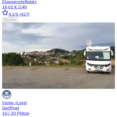
Etappenstellplatz
16,02 €
/24h
4.1
/5
(
427
)
Buchen
Violay (Loire)
Geöffnet
10
/
20
Plätze