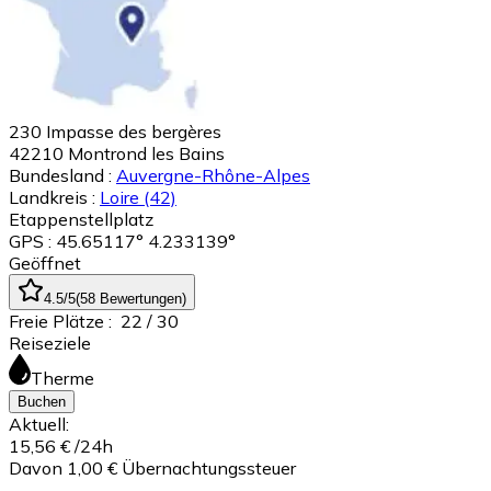
230 Impasse des bergères
42210
Montrond les Bains
Bundesland :
Auvergne-Rhône-Alpes
Landkreis :
Loire
(42)
Etappenstellplatz
GPS : 45.65117° 4.233139°
Geöffnet
4.5
/5
(
58
Bewertungen
)
Freie Plätze :
22
/ 30
Reiseziele
Therme
Buchen
Aktuell:
15,56 €
/24h
Davon 1,00 € Übernachtungssteuer