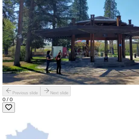
Previous slide
Next slide
0
/
0