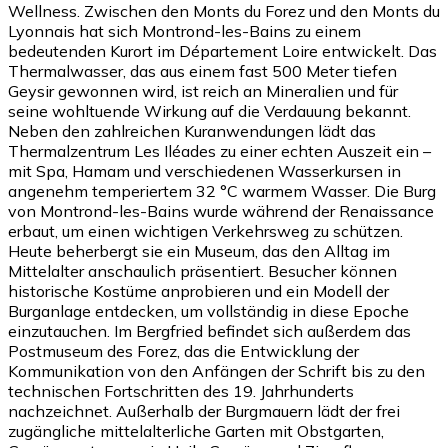
Wellness. Zwischen den Monts du Forez und den Monts du
Lyonnais hat sich Montrond-les-Bains zu einem
bedeutenden Kurort im Département Loire entwickelt. Das
Thermalwasser, das aus einem fast 500 Meter tiefen
Geysir gewonnen wird, ist reich an Mineralien und für
seine wohltuende Wirkung auf die Verdauung bekannt.
Neben den zahlreichen Kuranwendungen lädt das
Thermalzentrum Les Iléades zu einer echten Auszeit ein –
mit Spa, Hamam und verschiedenen Wasserkursen in
angenehm temperiertem 32 °C warmem Wasser. Die Burg
von Montrond-les-Bains wurde während der Renaissance
erbaut, um einen wichtigen Verkehrsweg zu schützen.
Heute beherbergt sie ein Museum, das den Alltag im
Mittelalter anschaulich präsentiert. Besucher können
historische Kostüme anprobieren und ein Modell der
Burganlage entdecken, um vollständig in diese Epoche
einzutauchen. Im Bergfried befindet sich außerdem das
Postmuseum des Forez, das die Entwicklung der
Kommunikation von den Anfängen der Schrift bis zu den
technischen Fortschritten des 19. Jahrhunderts
nachzeichnet. Außerhalb der Burgmauern lädt der frei
zugängliche mittelalterliche Garten mit Obstgarten,