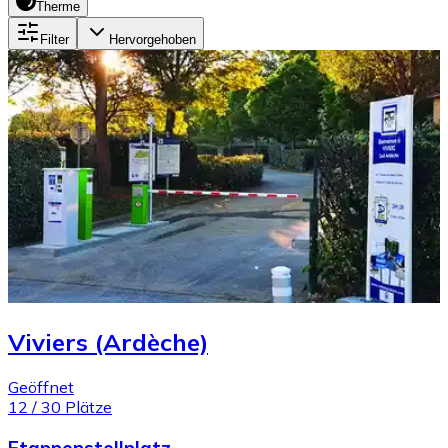
Therme
Filter
Hervorgehoben
Viviers (Ardèche)
Geöffnet
12
/
30
Plätze
Etappenstellplatz