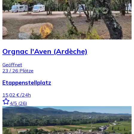
Orgnac l'Aven (Ardèche)
Geöffnet
23
/
26
Plätze
Etappenstellplatz
15,02 €
/24h
4
/5
(
26
)