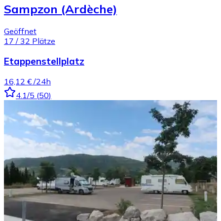
Sampzon (Ardèche)
Geöffnet
17
/
32
Plätze
Etappenstellplatz
16,12 €
/24h
4.1
/5
(
50
)