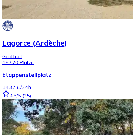
Lagorce (Ardèche)
Geöffnet
15
/
20
Plätze
Etappenstellplatz
14,32 €
/24h
4.5
/5
(
35
)