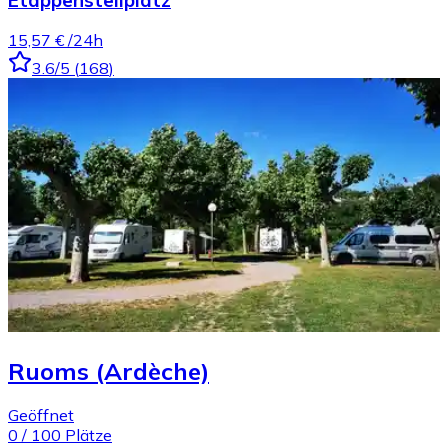
15,57 €
/24h
3.6
/5
(
168
)
Ruoms (Ardèche)
Geöffnet
0
/
100
Plätze