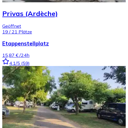
Privas (Ardèche)
Geöffnet
19
/
21
Plätze
Etappenstellplatz
15,87 €
/24h
4.1
/5
(
59
)