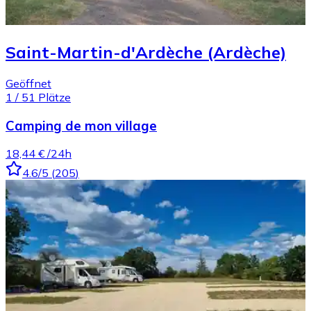
Saint-Martin-d'Ardèche (Ardèche)
Geöffnet
1
/
51
Plätze
Camping de mon village
18,44 €
/24h
4.6
/5
(
205
)