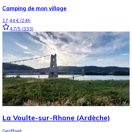
Camping de mon village
17,44 €
/24h
4.7
/5
(
333
)
La Voulte-sur-Rhone (Ardèche)
Geöffnet