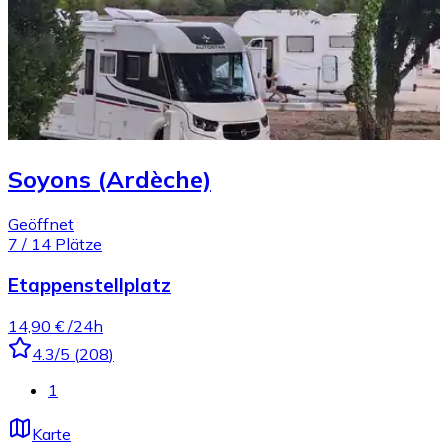
Soyons (Ardèche)
Geöffnet
7
/
14
Plätze
Etappenstellplatz
14,90 €
/24h
4.3
/5
(
208
)
1
Karte