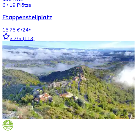
6
/
19
Plätze
Etappenstellplatz
15,75 €
/24h
3.7
/5
(
113
)