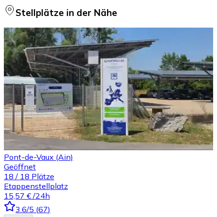
Stellplätze in der Nähe
Pont-de-Vaux (Ain)
Geöffnet
18
/
18
Plätze
Etappenstellplatz
15,57 €
/24h
3.6
/5
(
67
)