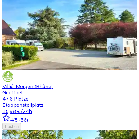
Villié-Morgon (Rhône)
Geöffnet
4
/
6
Plätze
Etappenstellplatz
15,98 €
/24h
4
/5
(
56
)
Buchen