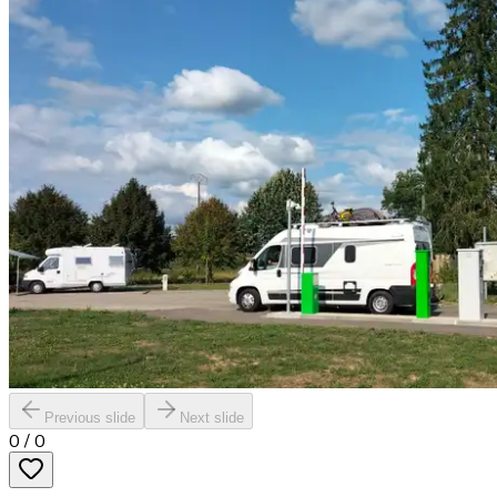
Previous slide
Next slide
0
/
0