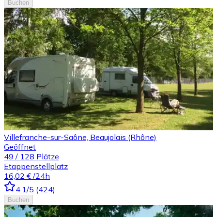
Buchen
Villefranche-sur-Saône, Beaujolais (Rhône)
Geöffnet
49
/
128
Plätze
Etappenstellplatz
16,02 €
/24h
4.1
/5
(
424
)
Buchen