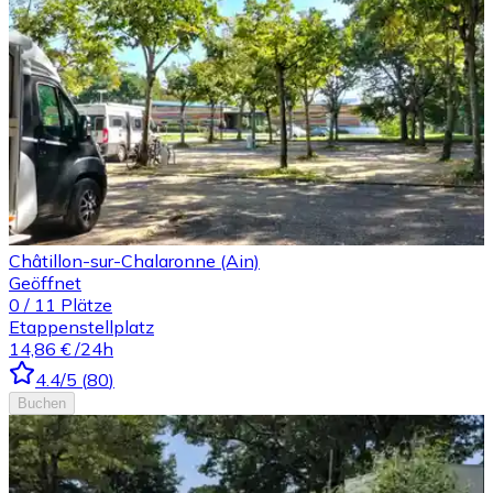
Châtillon-sur-Chalaronne (Ain)
Geöffnet
0
/
11
Plätze
Etappenstellplatz
14,86 €
/24h
4.4
/5
(
80
)
Buchen