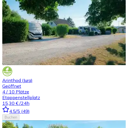
Arinthod (Jura)
Geöffnet
4
/
10
Plätze
Etappenstellplatz
15,30 €
/24h
4.5
/5
(
49
)
Buchen