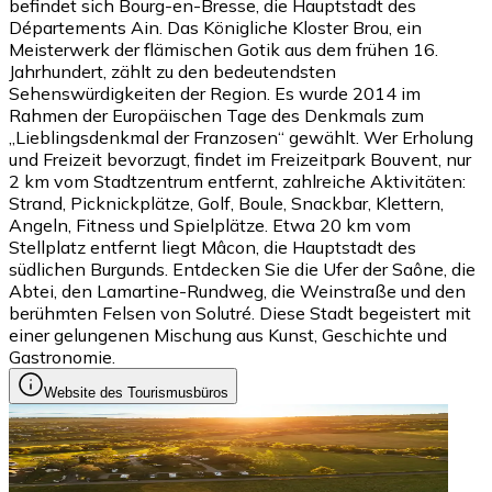
befindet sich Bourg-en-Bresse, die Hauptstadt des
Départements Ain. Das Königliche Kloster Brou, ein
Meisterwerk der flämischen Gotik aus dem frühen 16.
Jahrhundert, zählt zu den bedeutendsten
Sehenswürdigkeiten der Region. Es wurde 2014 im
Rahmen der Europäischen Tage des Denkmals zum
„Lieblingsdenkmal der Franzosen“ gewählt. Wer Erholung
und Freizeit bevorzugt, findet im Freizeitpark Bouvent, nur
2 km vom Stadtzentrum entfernt, zahlreiche Aktivitäten:
Strand, Picknickplätze, Golf, Boule, Snackbar, Klettern,
Angeln, Fitness und Spielplätze. Etwa 20 km vom
Stellplatz entfernt liegt Mâcon, die Hauptstadt des
südlichen Burgunds. Entdecken Sie die Ufer der Saône, die
Abtei, den Lamartine-Rundweg, die Weinstraße und den
berühmten Felsen von Solutré. Diese Stadt begeistert mit
einer gelungenen Mischung aus Kunst, Geschichte und
Gastronomie.
Website des Tourismusbüros