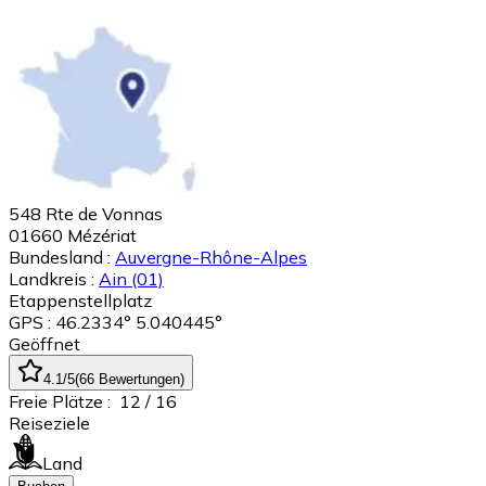
548 Rte de Vonnas
01660
Mézériat
Bundesland :
Auvergne-Rhône-Alpes
Landkreis :
Ain
(01)
Etappenstellplatz
GPS : 46.2334° 5.040445°
Geöffnet
4.1
/5
(
66
Bewertungen
)
Freie Plätze :
12
/ 16
Reiseziele
Land