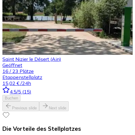
Saint Nizier le Désert (Ain)
Geöffnet
16
/
23
Plätze
Etappenstellplatz
15,02 €
/24h
4.5
/5
(
15
)
Buchen
Previous slide
Next slide
Die Vorteile des Stellplatzes