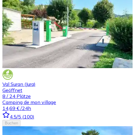
Val Suran (Jura)
Geöffnet
8
/
24
Plätze
Camping de mon village
14,69 €
/24h
4.5
/5
(
100
)
Buchen